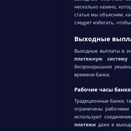
несколько казино, кото
статье мы объясним, к
следует избегать, чтоб
Выходные выпла
Выходные выплаты в зн
платежную систему
и
беспроигрышное решен
времени банка.
Рабочие часы банко
Традиционные банки, та
ограничены рабочими
используют соединени
платежи
даже в выходн