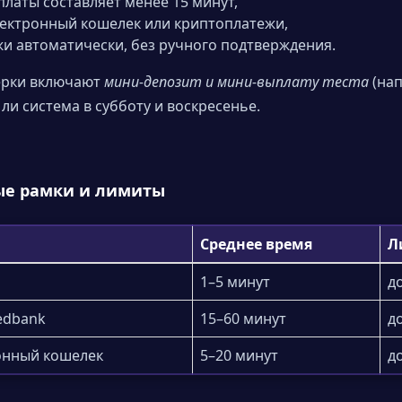
латы составляет менее 15 минут,
электронный кошелек или криптоплатежи,
и автоматически, без ручного подтверждения.
ерки включают
мини-депозит и мини-выплату теста
(нап
ли система в субботу и воскресенье.
ые рамки и лимиты
Среднее время
Л
1–5 минут
д
edbank
15–60 минут
до
онный кошелек
5–20 минут
д