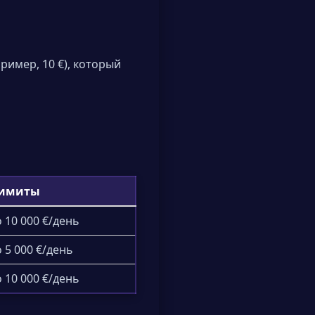
ример, 10 €), который
имиты
о 10 000 €/день
 5 000 €/день
о 10 000 €/день