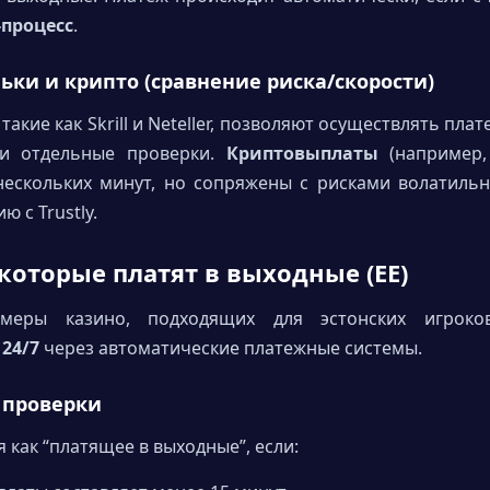
-процесс
.
ки и крипто (сравнение риска/скорости)
акие как Skrill и Neteller, позволяют осуществлять плат
 отдельные проверки.
Криптовыплаты
(например, 
нескольких минут, но сопряжены с рисками волатиль
 с Trustly.
 которые платят в выходные (EE)
еры казино, подходящих для эстонских игроко
24/7
через автоматические платежные системы.
 проверки
 как “платящее в выходные”, если: