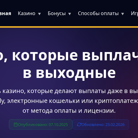
вная
Казино
Бонусы
Способы оплаты
Иг
▼
▼
▼
о, которые выпла
в выходные
ь казино, которые делают выплаты даже в в
stly, электронные кошельки или криптоплатеж
от метода оплаты и лицензии.
Опубликовано: 07.10.2025
Обновлено: 23.02.2026