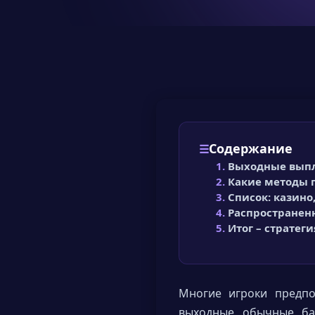
Содержание
Выходные выпл
Какие методы 
Список: казино
Распространен
Итог – стратег
Многие игроки предп
выходные обычные бан