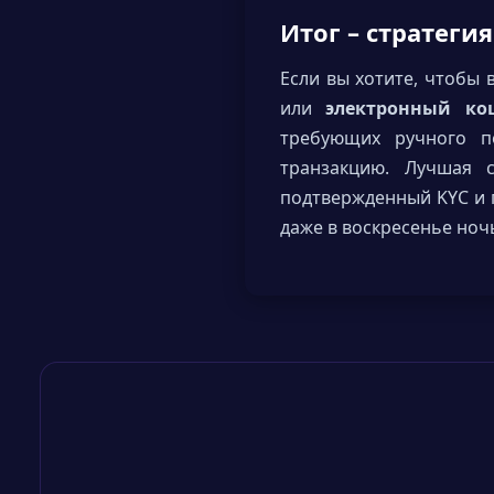
Итог – стратеги
Если вы хотите, чтобы 
или
электронный ко
требующих ручного п
транзакцию. Лучшая 
подтвержденный KYC и 
даже в воскресенье ноч