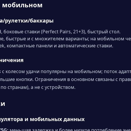
а мобильном
а/рулетки/баккары
, боковые ставки (Perfect Pairs, 21+3), быстрый стол.
е, быстрые и с множителем варианты; на мобильном че
k, компактные панели и автоматические ставки.
аничения
s
с колесом удачи популярны на мобильном; поток адапти
ольшие кнопки. Ограничения в основном связаны с пра
по странам), а не с устройством.
ки
улятора и мобильных данных
/5G:
меньшая задержка и более низкое потребление энер