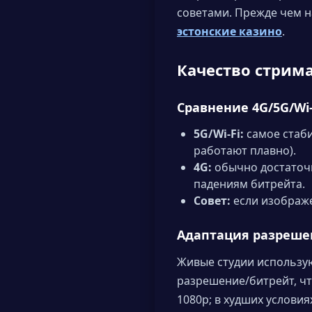
советами. Прежде чем н
эстонские казино
.
Качество стрим
Сравнение 4G/5G/Wi-
5G/Wi-Fi:
самое стаби
работают плавно).
4G:
обычно достаточн
падениям битрейта.
Совет:
если изображе
Адаптация разреше
Живые студии использ
разрешение/битрейт, чт
1080p; в худших услови