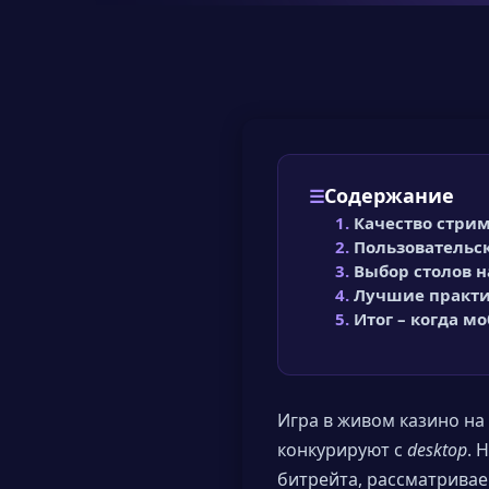
Содержание
Качество стри
Пользовательс
Выбор столов 
Лучшие практ
Итог – когда 
Игра в живом казино на
конкурируют с
desktop
. 
битрейта, рассматривае