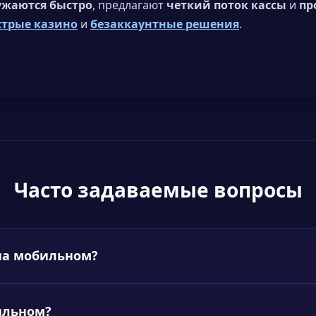
ужаются быстро
, предлагают
четкий поток кассы
и
пр
трые казино
и
безаккаунтные решения
.
Часто задаваемые вопросы
на мобильном?
ильном?