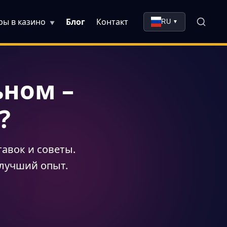
ры в казино
Блог
Контакт
RU
▼
▼
ном –
?
авок и советы.
 лучший опыт.