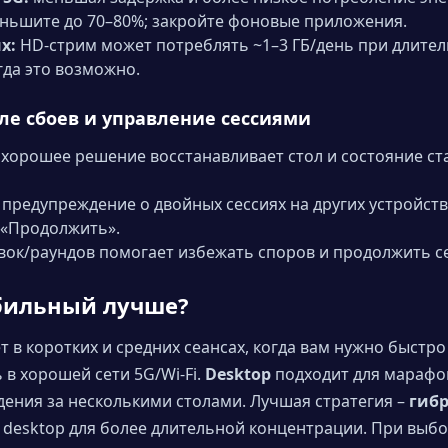
ньшите до 70–80%; закройте фоновые приложения.
х:
HD-стрим может потреблять ~1–3 ГБ/день при длител
огда это возможно.
ле сбоев и управление сессиями
хорошее решение восстанавливает стол и состояние ст
предупреждение о двойных сессиях на других устройст
 «Продолжить».
вок/раундов помогает избежать споров и продолжить с
обильный лучше?
 в коротких и средних сеансах, когда вам нужно быстро 
 в хорошей сети 5G/Wi-Fi.
Desktop
подходит для марафо
ения за несколькими столами. Лучшая стратегия –
гиб
desktop для более длительной концентрации. При выбо