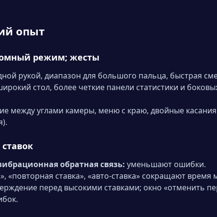
ий опыт
бомный режим; жесты
дной рукой, диапазон для большого пальца, быстрая сме
ирокий стол, более четкие панели статистики и боковых
е между углами камеры, меню с краю, двойные касания
).
 ставок
вибрационная обратная связь:
уменьшают ошибки.
», «повторная ставка», «авто-ставка» сокращают время 
ерждение перед высокими ставками; окно «отменить пе
бок.