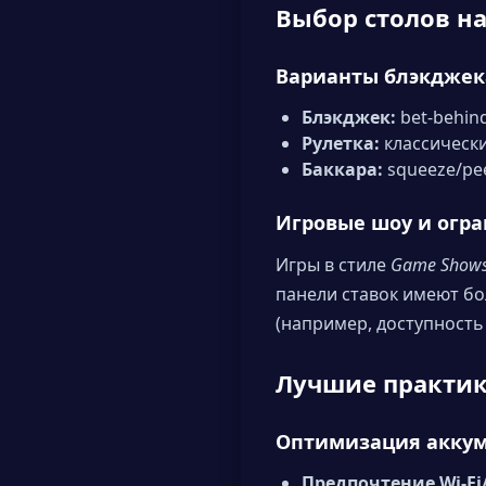
Выбор столов н
Варианты блэкджек
Блэкджек:
bet-behind
Рулетка:
классически
Баккара:
squeeze/pee
Игровые шоу и огр
Игры в стиле
Game Show
панели ставок имеют б
(например, доступность 
Лучшие практи
Оптимизация аккум
Предпочтение Wi-Fi