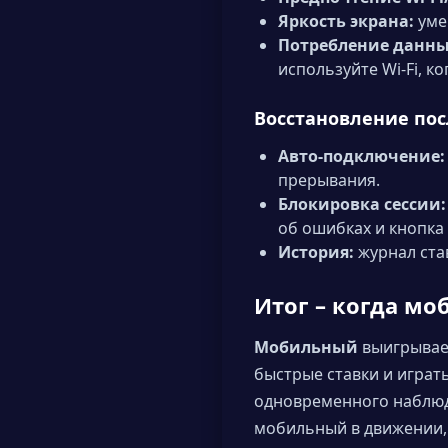
Яркость экрана:
уме
Потребление данны
используйте Wi-Fi, к
Восстановление пос
Авто-подключение:
прерывания.
Блокировка сессии:
об ошибках и кнопка
История:
журнал ста
Итог – когда м
Мобильный
выигрывает
быстрые ставки и играть
одновременного наблюд
мобильный в движении, 