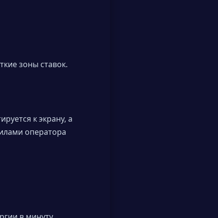
ткие зоны ставок.
руется к экрану, а
вилами оператора
гии в минуту.