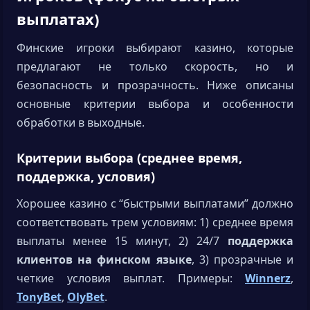
выплатах)
Финские игроки выбирают казино, которые
предлагают не только скорость, но и
безопасность и прозрачность. Ниже описаны
основные критерии выбора и особенности
обработки в выходные.
Критерии выбора (среднее время,
поддержка, условия)
Хорошее казино с “быстрыми выплатами” должно
соответствовать трем условиям: 1) среднее время
выплаты менее 15 минут, 2) 24/7
поддержка
клиентов на финском языке
, 3) прозрачные и
четкие условия выплат. Примеры:
Winnerz
,
TonyBet
,
OlyBet
.