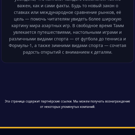
важен, как и сами факты. Будь то новый закон о
ставках или международное сравнение рынков, её
цель — помочь читателям увидеть более широкую
картину мира азартных игр. В свободное время Тамм
увлекается путешествиями, настольными играми и
различными видами спорта — от футбола до тенниса и
Формулы-1, а также зимними видами спорта — сочетая
радость открытий с вниманием к деталям.
Эта страница содержит партнёрские ссылки. Мы можем получать вознаграждение
от некоторых упомянутых компаний.