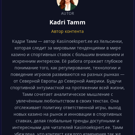
AUTOR
Kadri Tamm
Автор контента
Кадри Тамм — автор Kasiinoekspert.ee из Хельсинки,
которая следит за мировыми тенденциями в мире
казино и спортивных ставок с большим вниманием и
искренним интересом. Её работа отражает глубокое
понимание того, как регулирование, технологии и
поведение игроков развиваются на разных рынках —
от Северной Европы до Северной Америки. Будучи
спортивной энтузиасткой на протяжении всей жизни,
Тамм сочетает аналитическое мышление с
увлечённым любопытством в своих текстах. Она
отслеживает политику ответственной игры, выход
новых казино на рынок и инновации в спортивных
ставках, делая глобальные тренды доступными и
интересными для читателей Kasiinoekspert.ee. Тамм
убеждена, что контекст каждого изменения так же