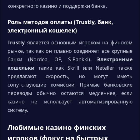
конкретного казино и поддержки банка.
Роль методов оплаты (Trustly, банк,
электронный кошелек)
Trustly
является основным игроком на финском
рынке, так как он плавно соединяет все крупные
банки (Nordea, OP, S-Pankki).
Электронные
кошельки
такие как Skrill или Neteller также
предлагают скорость, но могут иметь
сопутствующие комиссии. Прямые банковские
переводы обычно остаются медленнее, если
казино не использует автоматизированную
систему.
Любимые казино финских
игроков (фокус на быстрых