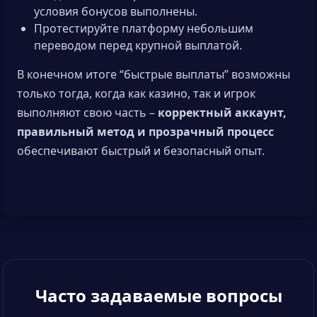
условия бонусов выполнены.
Протестируйте платформу небольшим
переводом перед крупной выплатой.
В конечном итоге “быстрые выплаты” возможны
только тогда, когда как казино, так и игрок
выполняют свою часть –
корректный аккаунт,
правильный метод и прозрачный процесс
обеспечивают быстрый и безопасный опыт.
Часто задаваемые вопросы