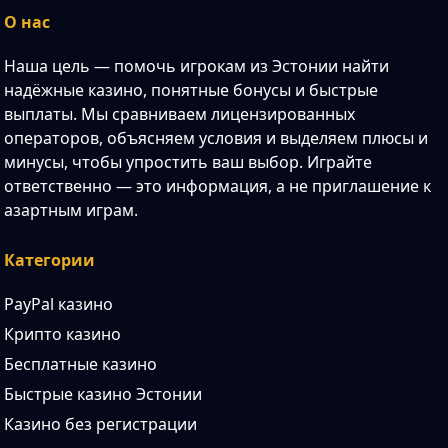
О нас
Наша цель — помочь игрокам из Эстонии найти
надёжные казино, понятные бонусы и быстрые
выплаты. Мы сравниваем лицензированных
операторов, объясняем условия и выделяем плюсы и
минусы, чтобы упростить ваш выбор. Играйте
ответственно — это информация, а не приглашение к
азартным играм.
Категории
PayPal казино
Крипто казино
Бесплатные казино
Быстрые казино Эстонии
Казино без регистрации