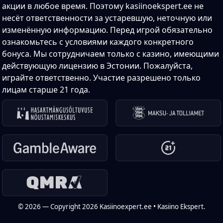
акции в любое время. Поэтому kasiinoekspert.ee не
несёт ответственности за устаревшую, неточную или
изменённую информацию. Перед игрой обязательно
ознакомьтесь с условиями каждого конкретного
бонуса. Мы сотрудничаем только с казино, имеющими
действующую лицензию в Эстонии. Пожалуйста,
играйте ответственно. Участие разрешено только
лицам старше 21 года.
© 2026 — Copyright 2026 Kasiinoexpert.ee • Kasiino Ekspert.