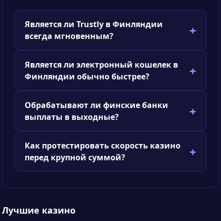
Является ли Trustly в Финляндии
всегда мгновенным?
Является ли электронный кошелек в
Финляндии обычно быстрее?
Обрабатывают ли финские банки
выплаты в выходные?
Как протестировать скорость казино
перед крупной суммой?
Лучшие казино