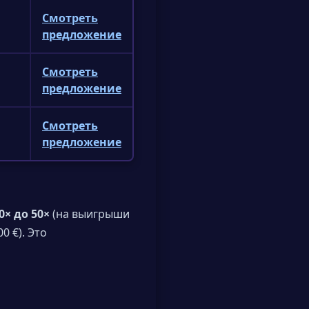
Смотреть
предложение
Смотреть
предложение
Смотреть
предложение
0× до 50×
(на выигрыши
0 €). Это