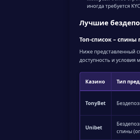
иногда требуется KY
Лучшие бездепо
Топ-список – спины
Ниже представленный с
доступность и условия 
Казино
Тип пре
TonyBet
Бездепоз
Бездепоз
Unibet
спины (о