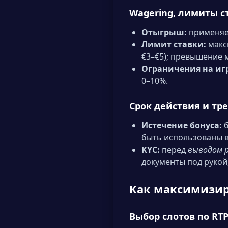
Wagering, лимиты с
Отыгрыш:
применяет
Лимит ставки:
макс
€3–€5); превышение
Ограничения на иг
0–10%.
Срок действия и тр
Истечение бонуса:
б
быть использованы в
KYC:
перед
выводом 
документы под рукой
Как максимизир
Выбор слотов по RT