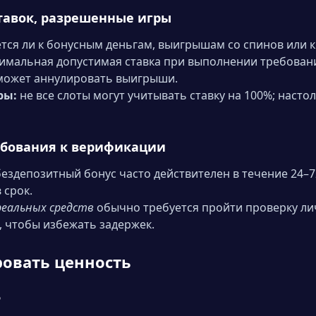
тавок, разрешенные игры
ся ли к бонусным деньгам, выигрышам со спинов или 
имальная допустимая ставка при выполнении требовани
 может аннулировать выигрыши.
ры:
не все слоты могут учитывать ставку на 100%; насто
ебования к верификации
ездепозитный бонус часто действителен в течение 24–7
 срок.
реальных средств
обычно требуется пройти проверку ли
, чтобы избежать задержек.
овать ценность
P