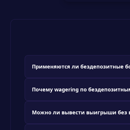
Применяются ли бездепозитные бо
Почему wagering по бездепозитны
Можно ли вывести выигрыши без 