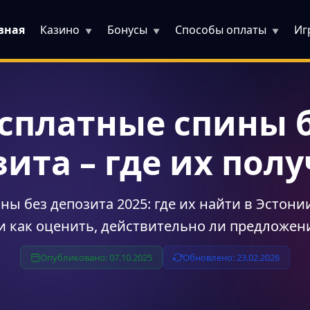
вная
Казино
Бонусы
Способы оплаты
Иг
▼
▼
▼
сплатные спины 
ита – где их пол
ы без депозита 2025: где их найти в Эстони
и как оценить, действительно ли предложен
Опубликовано: 07.10.2025
Обновлено: 23.02.2026