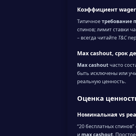
Коэффициент wager
Типичное
требование 
спинов; лимит ставки ч
– всегда читайте
T&C
пер
Max cashout, срок 
Max cashout
часто сост
быть исключены или учи
реальную ценность.
Оценка ценност
Номинальная vs ре
“20 бесплатных спинов”
и
max cashout
. Просто