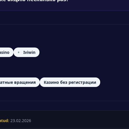
asino
Iviwin
латные вращения
Казино без регистрации
tud:
23.02.2026