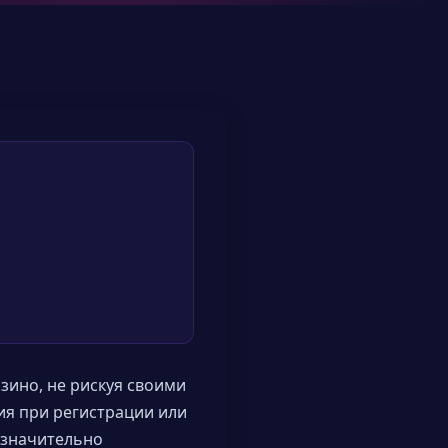
зино, не рискуя своими
ия при регистрации или
) значительно