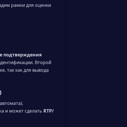
адим рамки для оценки
е подтверждения
идентификации. Второй
е, так как для вывода
)
автомата).
ка и может сделать
RTP/