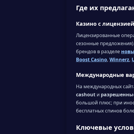
Где их предлага
Казино с лицензией
Лицензированные опера
сезонные предложения)
брендов в разделе
новы
Boost Casino
,
Winnerz
,
Международные вар
На международных сайт
cashout
и
разрешенны
большой плюс; при ино
бесплатных спинов боле
Ключевые услов