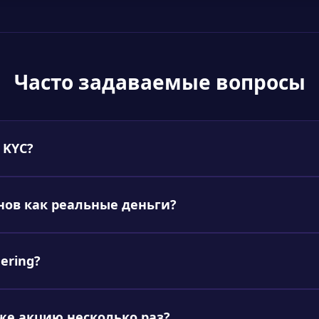
Часто задаваемые вопросы
 KYC?
ов как реальные деньги?
ering?
же акцию несколько раз?