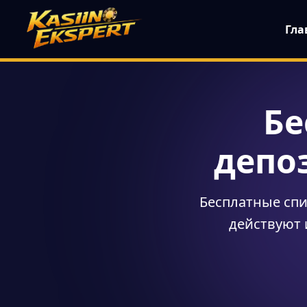
Гла
Бе
депоз
Бесплатные спин
действуют 