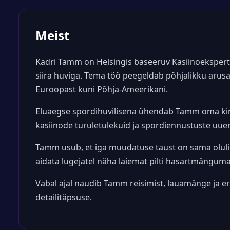
Meist
Kadri Tamm on Helsingis baseeruv Kasiinoekspert.
siira huviga. Tema töö peegeldab põhjalikku arusa
Euroopast kuni Põhja-Ameerikani.
Eluaegse spordihuvilisena ühendab Tamm oma kirjut
kasiinode turuletulekuid ja spordiennustuste uue
Tamm usub, et iga muudatuse taust on sama oluli
aidata lugejatel näha laiemat pilti hasartmänguma
Vabal ajal naudib Tamm reisimist, lauamänge ja er
detailitäpsuse.