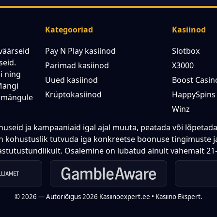
Kategooriad
Kasiinod
väärseid
Pay N Play kasiinod
Slotbox
seid.
Parimad kasiinod
X3000
i ning
Uued kasiinod
Boost Casin
Mängi
Krüptokasiinod
HappySpins
rtmängule
Winz
nuseid ja kampaaniaid igal ajal muuta, peatada või lõpetada
 kohustuslik tutvuda iga konkreetse boonuse tingimuste ja
utustundlikult. Osalemine on lubatud ainult vähemalt 21-a
© 2026 — Autoriõigus 2026 Kasiinoexpert.ee • Kasiino Ekspert.