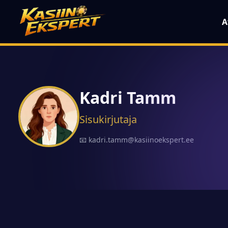
A
Kadri Tamm
Sisukirjutaja
📧 kadri.tamm@kasiinoekspert.ee