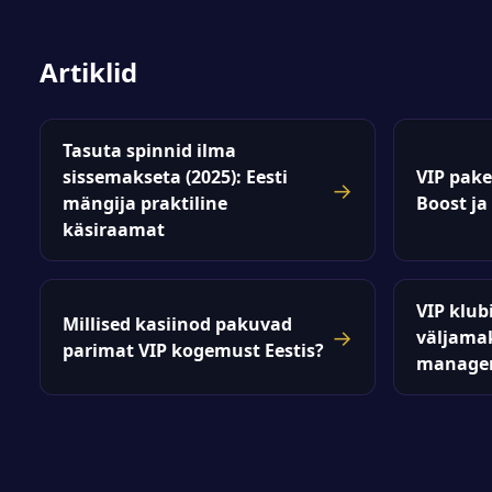
Artiklid
Tasuta spinnid ilma
sissemakseta (2025): Eesti
VIP pake
→
mängija praktiline
Boost ja
käsiraamat
VIP klubi
Millised kasiinod pakuvad
→
väljama
parimat VIP kogemust Eestis?
manager