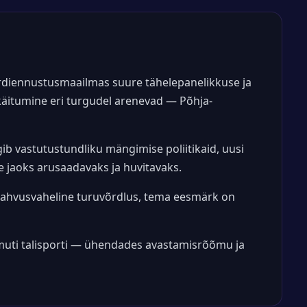
pordiennustusmaailmas suure tähelepanelikkuse ja
akäitumine eri turgudel arenevad — Põhja-
ib vastutustundliku mängimise poliitikaid, uusi
e jaoks arusaadavaks ja huvitavaks.
 rahvusvaheline turuvõrdlus, tema eesmärk on
samuti talisporti — ühendades avastamisrõõmu ja