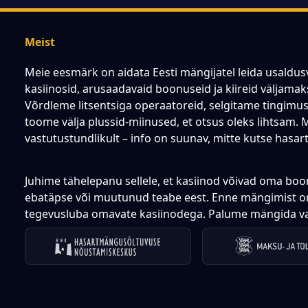
Meist
Meie eesmärk on aidata Eesti mängijatel leida usaldus
kasiinosid, arusaadavaid boonuseid ja kiireid väljamak
Võrdleme litsentsiga operaatoreid, selgitame tingimus
toome välja plussid-miinused, et otsus oleks lihtsam. 
vastutustundlikult – info on suunav, mitte kutse hasa
Juhime tähelepanu sellele, et kasiinod võivad oma boo
ebatäpse või muutunud teabe eest. Enne mängimist on
tegevusluba omavate kasiinodega. Palume mängida vast