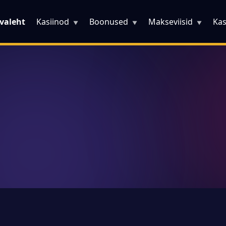
valeht
Kasiinod
Boonused
Makseviisid
Ka
▼
▼
▼