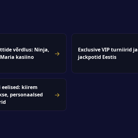
ttide võrdlus: Ninja,
Exclusive VIP turniirid ja
→
 Maria kasiino
jackpotid Eestis
 eelised: kiirem
→
kse, personaalsed
id