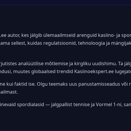
ee autor, kes jälgib ülemaailmseid arenguid kasiino- ja s
ama sellest, kuidas regulatsioonid, tehnoloogia ja mängij
istes analüütilise mõtlemise ja kirgliku uudishimu. Ta jälg
ndusi, muutes globaalsed trendid Kasiinoekspert.ee lugejat
ne kui faktid ise. Olgu teemaks uus panustamisseadus või
ailmast.
inevaid spordialasid — jalgpallist tennise ja Vormel 1-ni, 