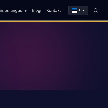
siinomängud
Blogi
Kontakt
EE
▼
▼