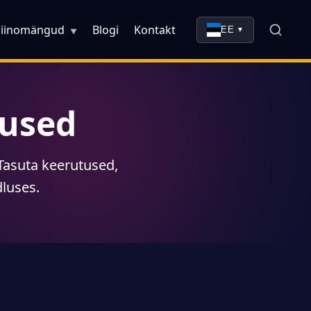
siinomängud
Blogi
Kontakt
EE
▼
▼
used
Tasuta keerutused,
luses.