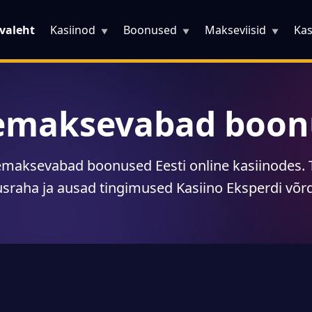
valeht
Kasiinod
Boonused
Makseviisid
Ka
▼
▼
▼
semaksevabad boon
emaksevabad boonused Eesti online kasiinodes. 
sraha ja ausad tingimused Kasiino Eksperdi võrd