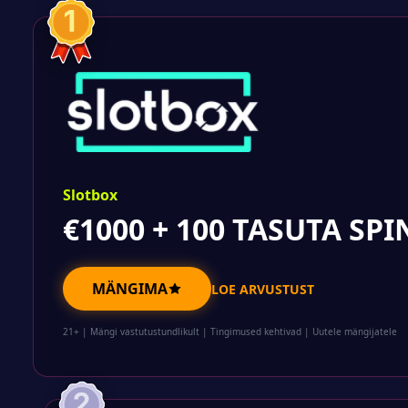
Slotbox
€1000 + 100 TASUTA SPI
MÄNGIMA
LOE ARVUSTUST
21+ | Mängi vastutustundlikult | Tingimused kehtivad | Uutele mängijatele