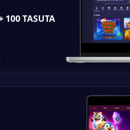
+ 100 TASUTA
e