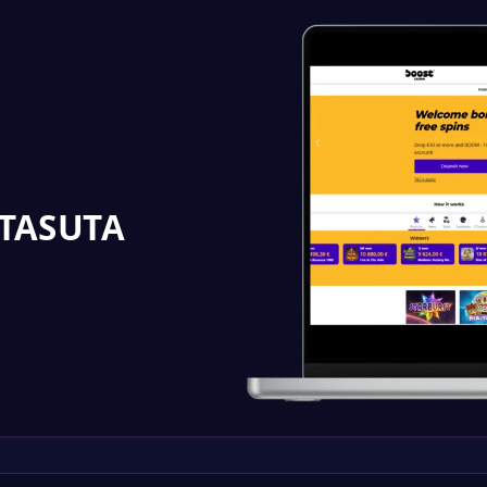
 TASUTA