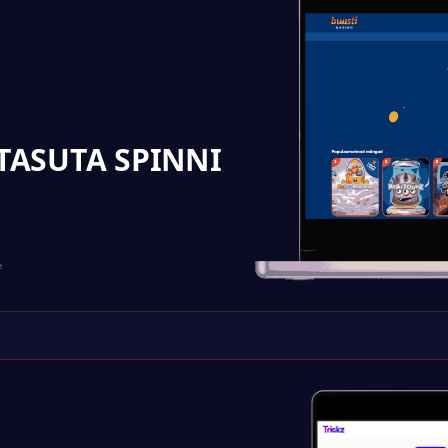
 TASUTA SPINNI
e