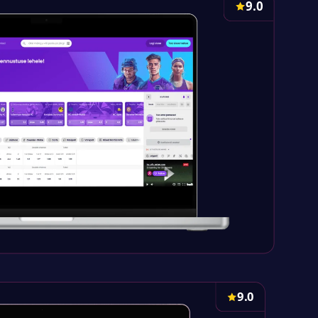
9.0
9.0