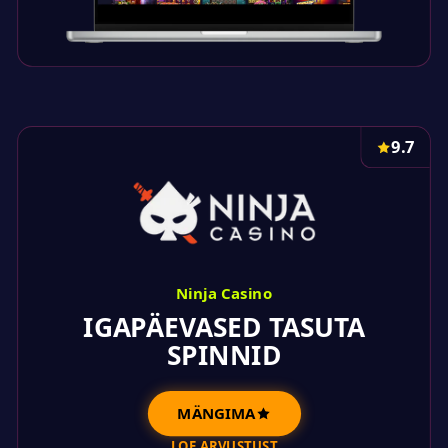
9.7
Ninja Casino
IGAPÄEVASED TASUTA
SPINNID
MÄNGIMA
LOE ARVUSTUST