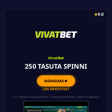
9.0
VivatBet
250 TASUTA SPINNI
MÄNGIMA
LOE ARVUSTUST
21+ | Mängi vastutustundlikult | Tingimused kehtivad | Uutele mängijatele