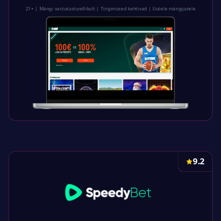
21+ | Mängi vastutustundlikult | Tingimused kehtivad | Uutele mängijatele
9.2