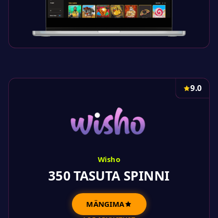
9.0
Wisho
350 TASUTA SPINNI
MÄNGIMA