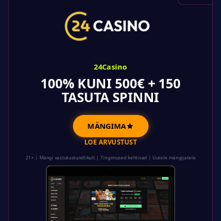
24Casino
100% KUNI 500€ + 150
TASUTA SPINNI
MÄNGIMA
LOE ARVUSTUST
21+ | Mängi vastutustundlikult | Tingimused kehtivad | Uutele mängijatele