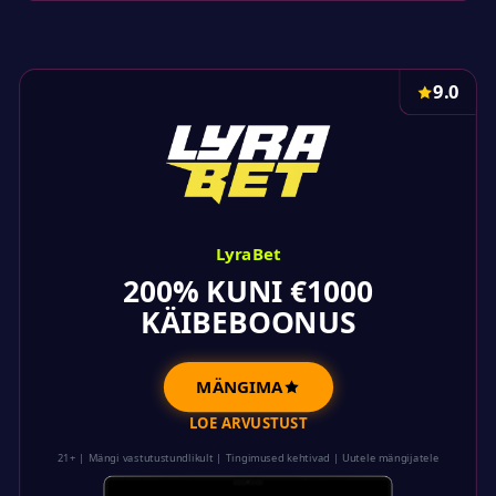
9.0
LyraBet
200% KUNI €1000
KÄIBEBOONUS
MÄNGIMA
LOE ARVUSTUST
21+ | Mängi vastutustundlikult | Tingimused kehtivad | Uutele mängijatele