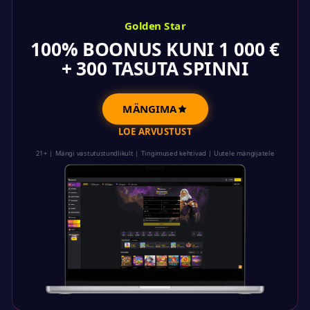
Golden Star
100% BOONUS KUNI 1 000 €
+ 300 TASUTA SPINNI
MÄNGIMA
LOE ARVUSTUST
21+ | Mängi vastutustundlikult | Tingimused kehtivad | Uutele mängijatele