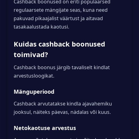
Cashback boonused on eriti populaarsed
regulaarsete mängijate seas, kuna need
pakuvad pikaajalist väärtust ja aitavad
tasakaalustada kaotusi.
Kuidas cashback boonused
toimivad?
Cashback boonus järgib tavaliselt kindlat
arvestusloogikat.
Mänguperiood
Cashback arvutatakse kindla ajavahemiku
jooksul, näiteks päevas, nädalas või kuus.
Netokaotuse arvestus