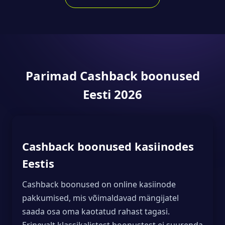
Parimad Cashback boonused
Eesti 2026
Cashback boonused kasiinodes
Eestis
Cashback boonused on online kasiinode
pakkumised, mis võimaldavad mängijatel
saada osa oma kaotatud rahast tagasi.