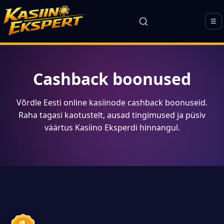
☰
Cashback boonused
Võrdle Eesti online kasiinode cashback boonuseid.
Raha tagasi kaotustelt, ausad tingimused ja püsiv
väärtus Kasiino Eksperdi hinnangul.