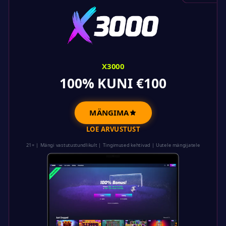
X3000
100% KUNI €100
MÄNGIMA
LOE ARVUSTUST
21+ | Mängi vastutustundlikult | Tingimused kehtivad | Uutele mängijatele