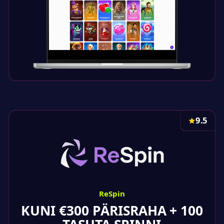
9.5
ReSpin
KUNI €300 PÄRISRAHA + 100