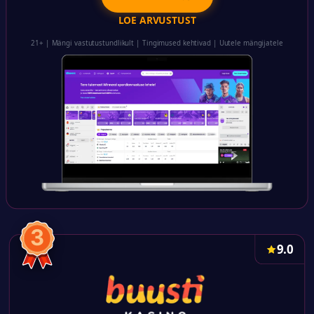
LOE ARVUSTUST
21+ | Mängi vastutustundlikult | Tingimused kehtivad | Uutele mängijatele
9.0