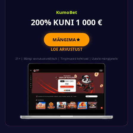
KumoBet
200% KUNI 1 000 €
MÄNGIMA
LOE ARVUSTUST
21+ | Mängi vastutustundlikult | Tingimused kehtivad | Uutele mängijatele