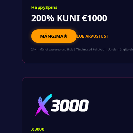
HappySpins
200% KUNI €1000
MÄNGIMA
LOE ARVUSTUST
21+ | Mängi vastutustundlikult | Tingimused kehtivad | Uutele mängijatel
X3000