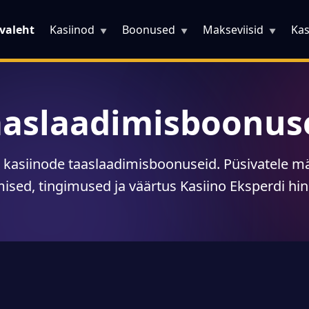
valeht
Kasiinod
Boonused
Makseviisid
Ka
▼
▼
▼
aaslaadimisboonus
ne kasiinode taaslaadimisboonuseid. Püsivatele m
sed, tingimused ja väärtus Kasiino Eksperdi hi