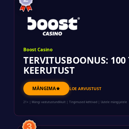
Boost Casino
TERVITUSBOONUS: 100
KEERUTUST
MÄNGIMA
LOE ARVUSTUST
21+ | Mängi vastutustundlikult | Tingimused kehtivad | Uutele mängijatele