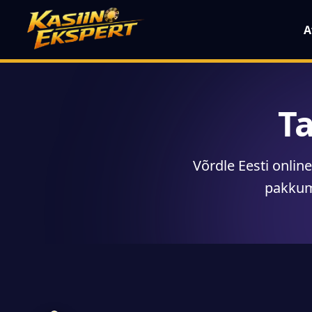
A
T
Võrdle Eesti onli
pakkumi