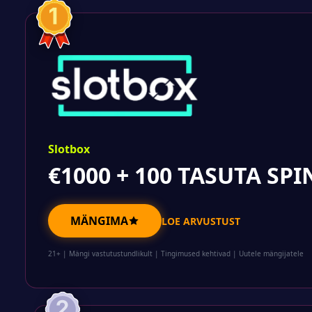
Slotbox
€1000 + 100 TASUTA SPI
MÄNGIMA
LOE ARVUSTUST
21+ | Mängi vastutustundlikult | Tingimused kehtivad | Uutele mängijatele