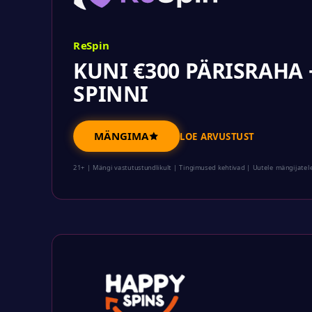
ReSpin
KUNI €300 PÄRISRAHA 
SPINNI
MÄNGIMA
LOE ARVUSTUST
21+ | Mängi vastutustundlikult | Tingimused kehtivad | Uutele mängijatel