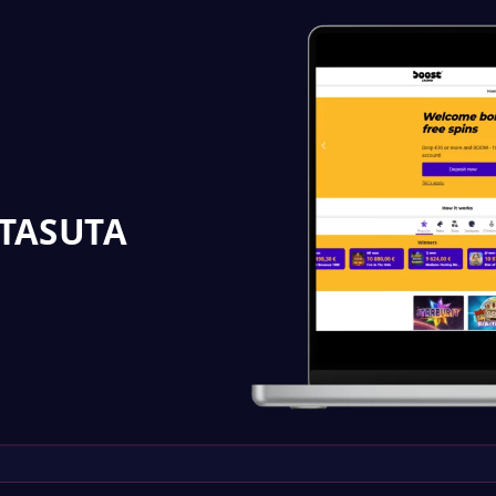
 TASUTA