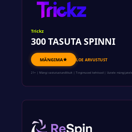
Trickz
300 TASUTA SPINNI
MÄNGIMA
LOE ARVUSTUST
21+ | Mängi vastutustundlikult | Tingimused kehtivad | Uutele mängijatel