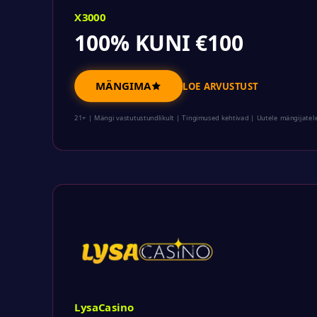
X3000
100% KUNI €100
MÄNGIMA
LOE ARVUSTUST
21+ | Mängi vastutustundlikult | Tingimused kehtivad | Uutele mängijatel
LysaCasino