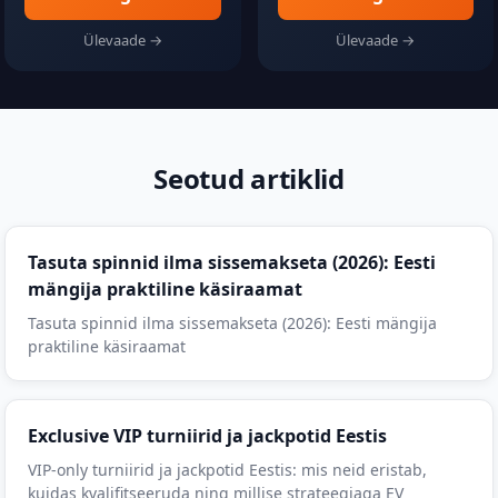
Ülevaade →
Ülevaade →
Seotud artiklid
Tasuta spinnid ilma sissemakseta (2026): Eesti
mängija praktiline käsiraamat
Tasuta spinnid ilma sissemakseta (2026): Eesti mängija
praktiline käsiraamat
Exclusive VIP turniirid ja jackpotid Eestis
VIP-only turniirid ja jackpotid Eestis: mis neid eristab,
kuidas kvalifitseeruda ning millise strateegiaga EV