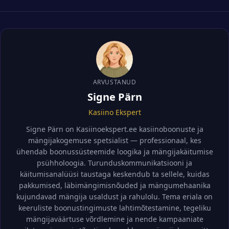
ARVUSTANUD
Signe Pärn
Kasiino Ekspert
Signe Pärn on Kasiinoekspert.ee kasiinoboonuste ja
mängijakogemuse spetsialist — professionaal, kes
ühendab boonussüsteemide loogika ja mängijakäitumise
psühholoogia. Turunduskommunikatsiooni ja
käitumisanalüüsi taustaga keskendub ta sellele, kuidas
pakkumised, läbimängimisnõuded ja mängumehaanika
kujundavad mängija usaldust ja rahulolu. Tema eriala on
keeruliste boonustingimuste lahtimõtestamine, tegeliku
mängijaväärtuse võrdlemine ja nende kampaaniate