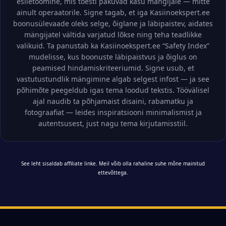
esiletoomine, mis tõesti pakuvad kasu mängijale — mitte
ainult operaatorile. Signe tagab, et iga Kasiinoekspert.ee
boonusülevaade oleks selge, õiglane ja läbipaistev, aidates
mängijatel vältida varjatud lõkse ning teha teadlikke
valikuid. Ta panustab ka Kasiinoekspert.ee “Safety Index”
mudelisse, kus boonuste läbipaistvus ja õiglus on
peamised hindamiskriteeriumid. Signe usub, et
vastutustundlik mängimine algab selgest infost — ja see
põhimõte peegeldub igas tema loodud tekstis. Töövälisel
ajal naudib ta põhjamaist disaini, rabamatku ja
fotograafiat — leides inspiratsiooni minimalismist ja
autentsusest, just nagu tema kirjutamisstiil.
See leht sisaldab affiliate linke. Meil võib olla rahaline suhe mõne mainitud
ettevõttega.