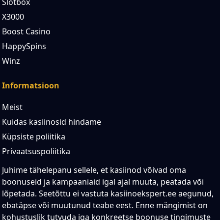
Slotbox
X3000
Boost Casino
HappySpins
Winz
Informatsioon
Meist
Kuidas kasiinosid hindame
Küpsiste poliitika
Privaatsuspoliitika
Juhime tähelepanu sellele, et kasiinod võivad oma
boonuseid ja kampaaniaid igal ajal muuta, peatada või
lõpetada. Seetõttu ei vastuta kasiinoekspert.ee aegunud,
ebatäpse või muutunud teabe eest. Enne mängimist on
kohustuslik tutvuda iga konkreetse boonuse tingimuste