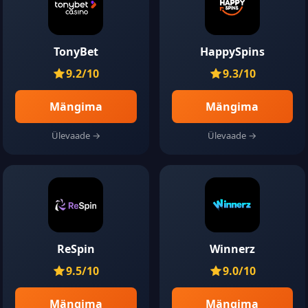
TonyBet
HappySpins
9.2/10
9.3/10
Mängima
Mängima
Ülevaade →
Ülevaade →
ReSpin
Winnerz
9.5/10
9.0/10
Mängima
Mängima