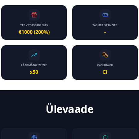
TERVITUSBOONUS
TASUTA SPINNID
€1000 (200%)
-
LÄBIMÄNGIMINE
CASHBACK
x50
Ei
Ülevaade