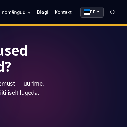
iinomängud
Blogi
Kontakt
EE
▼
▼
used
d?
ogemust — uurime,
tiliselt lugeda.