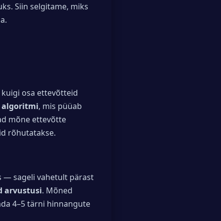
s. Siin selgitame, miks
a.
 kuigi osa ettevõtteid
e algoritmi
, mis püüab
vad mõne ettevõtte
id rõhutatakse.
 — sageli vahetult pärast
id arvustusi
. Mõned
ada 4–5 tärni hinnangute