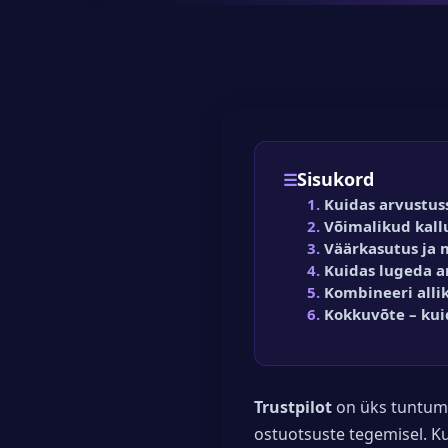
Sisukord
Kuidas arvustu
Võimalikud kall
Väärkasutus ja
Kuidas lugeda ar
Kombineeri alli
Kokkuvõte – kui
Trustpilot
on üks tuntuma
ostuotsuste tegemisel. Ku