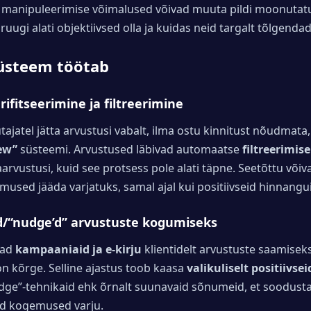
manipuleerimise võimalused võivad muuta pildi moonutatuk
ruugi alati objektiivsed olla ja kuidas neid targalt tõlgendad
üsteem töötab
fitseerimine ja filtreerimine
ajatel jätta arvustusi vabalt, ilma ostu kinnitust nõudmata,
iew”
süsteemi. Arvustused läbivad automaatse
filtreerimis
rvustusi, kuid see protsess pole alati täpne. Seetõttu või
mused jääda varjatuks, samal ajal kui positiivseid hinnangu
/“nudge’d” arvustuste kogumiseks
vad
kampaaniaid ja e-kirju
klientidelt arvustuste saamiseks
 on kõrge. Selline ajastus toob kaasa
valikuliselt positiivse
dge”-tehnikaid ehk õrnalt suunavaid sõnumeid, et soodust
sed kogemused varju.