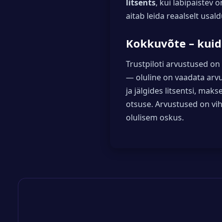
litsents
, kui läbipaistev
aitab leida reaalselt usa
Kokkuvõte – kuida
Trustpiloti arvustused on k
— oluline on vaadata arv
ja jälgides litsentsi, ma
otsuse. Arvustused on vi
olulisem oskus.