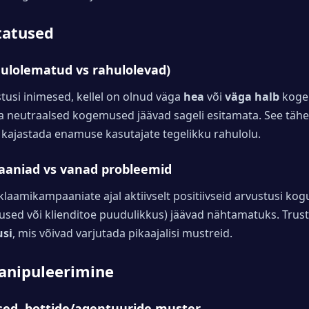
tatused
hulolematud vs rahulolevad)
tusi inimesed, kellel on olnud väga
hea
või
väga halb
koge
a neutraalsed kogemused jäävad sageli esitamata. See tähen
 kajastada enamuse kasutajate tegelikku rahulolu.
aaniad vs vanad probleemid
klaamikampaaniate ajal aktiivselt positiivseid arvustusi kog
used või klienditoe puudulikkus) jäävad nähtamatuks. Trustpi
usi
, mis võivad varjutada pikaajalisi mustreid.
anipuleerimine
ed, bottide/agentuuride muster