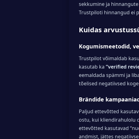
sekkumine ja hinnangute 
Trustpiloti hinnangud ei p
Kuidas arvustuss
Kogumismeetodid, veri
Trustpilot võimaldab kasut
kasutab ka
“verified rev
eemaldada spämmi ja libaa
tõelised negatiivsed koge
Brändide kampaaniad
Paljud ettevõtted kasuta
ostu, kui kliendirahulolu
ettevõtted kasutavad “nu
andmist, jättes negatiiv