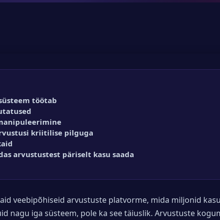
ssüsteem töötab
utatused
 manipuleerimine
vustusi kriitilise pilguga
kaid
das arvustustest päriselt kasu saada
id veebipõhiseid arvustuste platvorme, mida miljonid kas
id nagu iga süsteem, pole ka see täiuslik. Arvustuste kogumi