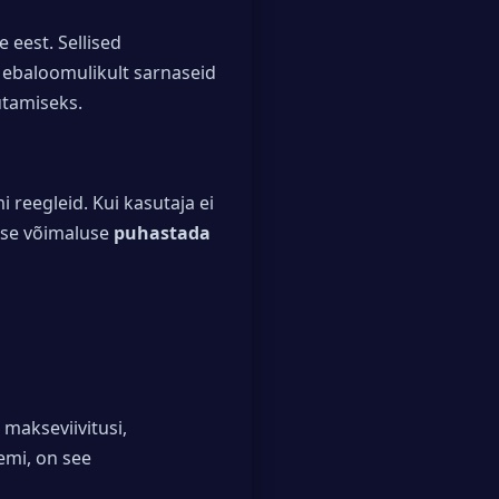
 eest. Sellised
 ebaloomulikult sarnaseid
utamiseks.
i reegleid. Kui kasutaja ei
dse võimaluse
puhastada
makseviivitusi,
emi, on see