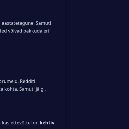
i aastatetagune. Samuti
tted võivad pakkuda eri
foorumeid, Redditi
a kohta. Samuti jälgi,
 kas ettevõttel on
kehtiv