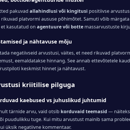
õtted pakuvad
allahindlusi või kingitusi
positiivse arvustuse
rikuvad platvormi aususe põhimõtet. Samuti võib märgata
, et kasutatud on
agentuure või botte
massarvustuste kirj
stamised ja nähtavuse mõju
ada negatiivseid arvustusi, väites, et need rikuvad platvorm
must, eemaldatakse hinnang. See annab ettevõtetele kau
rustpiloti keskmist hinnet ja nähtavust.
stusi kriitilise pilguga
orduvad kaebused vs juhuslikud juhtumid
ainult tärnide arvu, vaid otsib
korduvaid teemasid
— näiteks 
või puudulikku tuge. Kui mitu arvustust mainib sama proble
ui üksik negatiivne kommentaar.