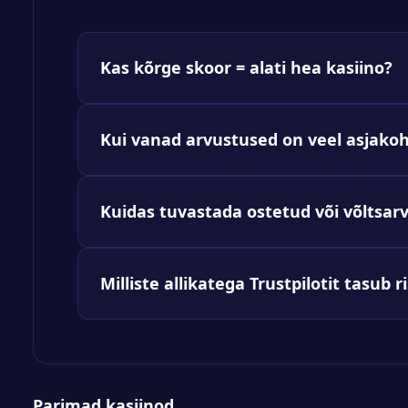
Kas kõrge skoor = alati hea kasiino?
Kui vanad arvustused on veel asjako
Kuidas tuvastada ostetud või võltsar
Milliste allikatega Trustpilotit tasub r
Parimad kasiinod