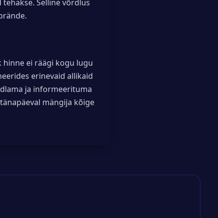
d tehakse. Selline võrdlus
 brände.
sik hinne ei räägi kogu lugu
erides erinevaid allikaid
indlama ja informeerituma
 tänapäeval mängija kõige