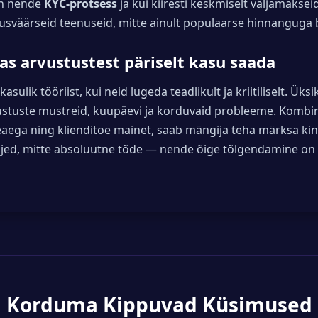
 on nende
KYC-protsess
ja kui kiiresti keskmiselt väljamaksei
ldusväärseid teenuseid, mitte ainult populaarse hinnanguga
s arvustustest päriselt kasu saada
asulik tööriist, kui neid lugeda teadlikult ja kriitiliselt. Ük
ustuste mustreid, kuupäevi ja korduvaid probleeme. Kombine
kseaega ning klienditoe mainet, saab mängija teha märksa k
hjed, mitte absoluutne tõde — nende õige tõlgendamine on
Korduma Kippuvad Küsimused