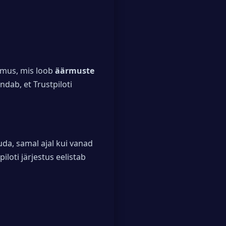
mus, mis loob
äärmuste
dab, et Trustpiloti
uda, samal ajal kui vanad
loti järjestus eelistab