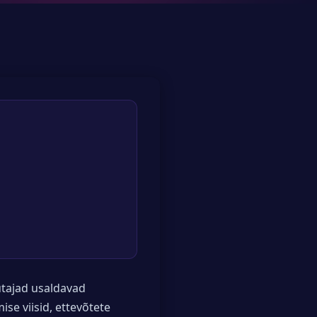
utajad usaldavad
se viisid, ettevõtete