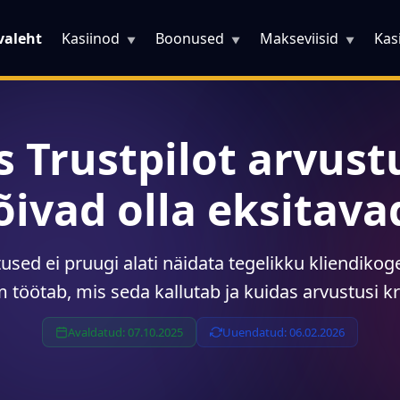
valeht
Kasiinod
Boonused
Makseviisid
Kas
▼
▼
▼
s Trustpilot arvust
õivad olla eksitava
stused ei pruugi alati näidata tegelikku kliendik
töötab, mis seda kallutab ja kuidas arvustusi krii
Avaldatud: 07.10.2025
Uuendatud: 06.02.2026