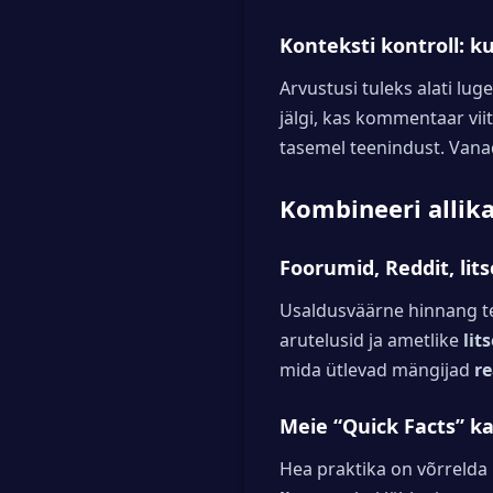
Konteksti kontroll: k
Arvustusi tuleks alati lu
jälgi, kas kommentaar vii
tasemel teenindust. Vana
Kombineeri allik
Foorumid, Reddit, li
Usaldusväärne hinnang tek
arutelusid ja ametlike
lit
mida ütlevad mängijad
r
Meie “Quick Facts” ka
Hea praktika on võrrelda