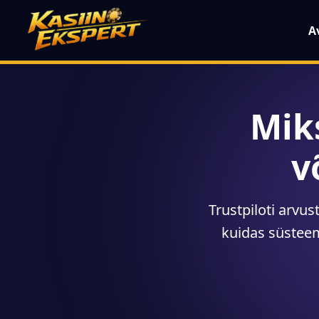
A
Mik
v
Trustpiloti arvu
kuidas süsteem 