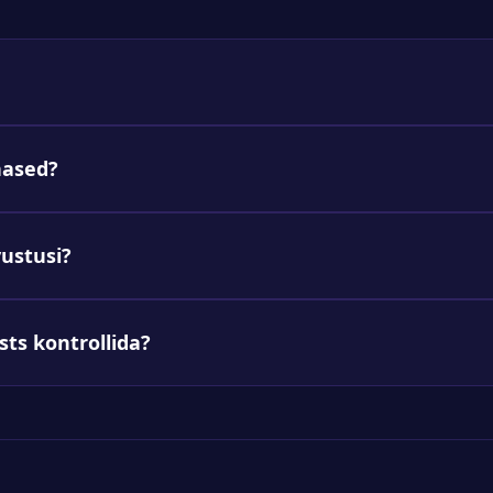
hased?
vustusi?
ists kontrollida?