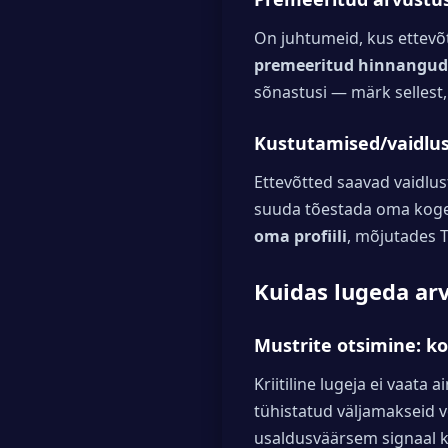
On juhtumeid, kus ettev
premeeritud hinnangud
sõnastusi — märk sellest
Kustutamised/vaidlu
Ettevõtted saavad vaidlust
suuda tõestada oma koge
oma profiili
, mõjutades T
Kuidas lugeda arvu
Mustrite otsimine: k
Kriitiline lugeja ei vaata 
tühistatud väljamakseid 
usaldusväärsem signaal k