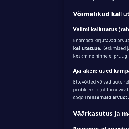
Võimalikud kallu
Valimi kallutatus (ra
Enamasti kirjutavad arvus
kallutatuse
. Keskmised j
keskmine hinne ei pruugi
Aja-aken: uued kamp
Ettevõtted võivad uute re
probleemid (nt tarneviivit
sageli
hilisemaid arvust
Väärkasutus ja m
Premeeritud arvustus