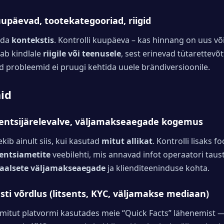
uupäevad, tootekategooriad, riigid
geda
kontekstis
. Kontrolli kuupäeva – kas hinnang on uus võ
tab kindlale
riigile või teenusele
, sest erinevad tütarettevõ
d probleemid ei pruugi kehtida uuele brändiversioonile.
aid
tsentsijärelevalve, väljamakseaegade kogemus
ib ainult siis, kui kasutad
mitut allikat
. Kontrolli lisaks 
sentsiametite
veebilehti, mis annavad infot operaatori taust
eaalsete väljamakseaegade
ja klienditeeninduse kohta.
sti võrdlus (litsents, KYC, väljamakse mediaan)
 mitut platvormi kasutades meie “Quick Facts” lähenemist —