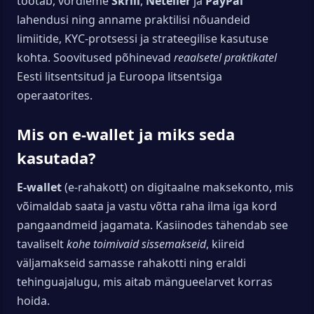
töötab, võrdleme
Skrill
,
Neteller
ja
PayPal
lahendusi ning anname praktilisi nõuandeid
limiitide, KYC-protsessi ja strateegilise kasutuse
kohta. Soovitused põhinevad
reaalsetel praktikatel
Eesti litsentsitud ja Euroopa litsentsiga
operaatorites.
Mis on e-wallet ja miks seda
kasutada?
E-wallet
(e-rahakott) on digitaalne maksekonto, mis
võimaldab saata ja vastu võtta raha ilma iga kord
pangaandmeid jagamata. Kasiinodes tähendab see
tavaliselt
kohe toimivaid sissemakseid
, kiireid
väljamakseid samasse rahakotti ning eraldi
tehinguajalugu, mis aitab mängueelarvet korras
hoida.