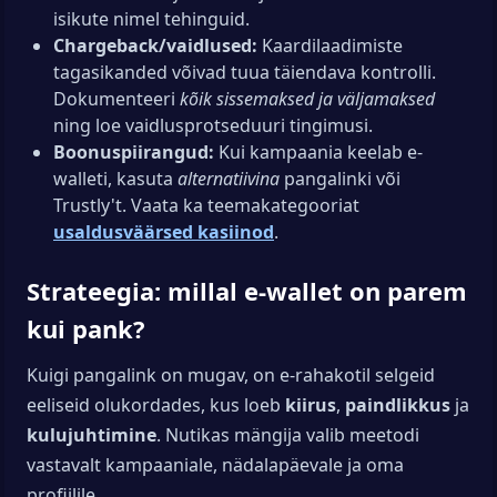
isikute nimel tehinguid.
Chargeback/vaidlused:
Kaardilaadimiste
tagasikanded võivad tuua täiendava kontrolli.
Dokumenteeri
kõik sissemaksed ja väljamaksed
ning loe vaidlusprotseduuri tingimusi.
Boonuspiirangud:
Kui kampaania keelab e-
walleti, kasuta
alternatiivina
pangalinki või
Trustly't. Vaata ka teemakategooriat
usaldusväärsed kasiinod
.
Strateegia: millal e-wallet on parem
kui pank?
Kuigi pangalink on mugav, on e-rahakotil selgeid
eeliseid olukordades, kus loeb
kiirus
,
paindlikkus
ja
kulujuhtimine
. Nutikas mängija valib meetodi
vastavalt kampaaniale, nädalapäevale ja oma
profiilile.