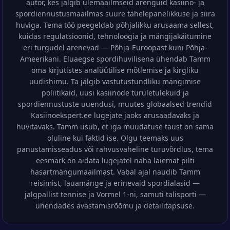
autor, kes jälgib ülemaailmseid arenguid kasiino- ja
spordiennustusmaailmas suure tähelepanelikkuse ja siira
huviga. Tema töö peegeldab põhjalikku arusaama sellest,
kuidas regulatsioonid, tehnoloogia ja mängijakäitumine
eri turgudel arenevad — Põhja-Euroopast kuni Põhja-
Ameerikani. Eluaegse spordihuvilisena ühendab Tamm
oma kirjutistes analüütilise mõtlemise ja kirgliku
uudishimu. Ta jälgib vastutustundliku mängimise
poliitikaid, uusi kasiinode turuletulekuid ja
spordiennustuste uuendusi, muutes globaalsed trendid
Kasiinoekspert.ee lugejate jaoks arusaadavaks ja
huvitavaks. Tamm usub, et iga muudatuse taust on sama
oluline kui faktid ise. Olgu teemaks uus
panustamisseadus või rahvusvaheline turuvõrdlus, tema
eesmärk on aidata lugejatel näha laiemat pilti
hasartmängumaailmast. Vabal ajal naudib Tamm
reisimist, lauamänge ja erinevaid spordialasid —
jalgpallist tennise ja Vormel 1-ni, samuti talisporti —
ühendades avastamisrõõmu ja detailitäpsuse.