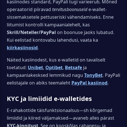
kasiinodes standard, PayPali tugi varieerub. Mõned
operaatorid piiravad
tervitusboonuseid
e-wallet-
sissemaksetele pettuseriski vähendamiseks. Enne
liitumist kontrolli kampaanialehelt, kas
Skrill/Neteller/PayPal
on boonuse jaoks lubatud.
Kui eelistad kontovabu lahendusi, vaata ka
kiirkasiinosid
.
Näited kasiinodest, kus e-walletid on tavaliselt
toetatud:
Unibet
,
Optibet
,
Betsafe
ja
kampaaniakesksed lemmikud nagu
TonyBet
. PayPali
eelistajale on abiks teemaleht
PayPal kasiinod
.
KYC ja limiidid e-walletides
E-rahakottide täisfunktsionaalsus—sh kõrgemad
limiidid ja kiired väljamaksed—avaneb alles pärast
KYC-kinnitust
. See on kooskõlas rahapesu- ja