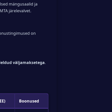
lsed mängusaalid ja
EMTA järelevalvet.
oonustingimused on
deldud väljamaksetega
.
EE)
Boonused