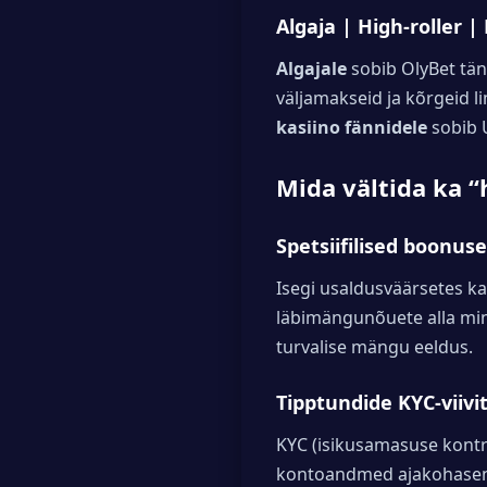
Algaja | High-roller |
Algajale
sobib OlyBet tänu 
väljamakseid ja kõrgeid li
kasiino fännidele
sobib U
Mida vältida ka 
Spetsiifilised boonus
Isegi usaldusväärsetes ka
läbimängunõuete alla mi
turvalise mängu eeldus.
Tipptundide KYC-viivi
KYC (isikusamasuse kontr
kontoandmed ajakohasena, 