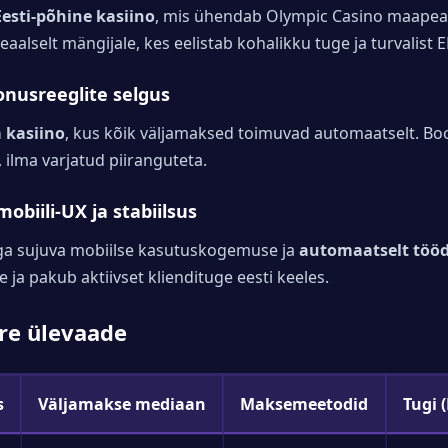
Eesti-põhine kasiino
, mis ühendab Olympic Casino maapea
eaalselt mängijale, kes eelistab kohalikku tuge ja turvalist 
onusreeglite selgus
 kasiino
, kus kõik väljamaksed toimuvad automaatselt. B
 ilma varjatud piiranguteta.
 mobiili-UX ja stabiilsus
ga sujuva mobiilse kasutuskogemuse ja
automaatselt töö
e ja pakub aktiivset kliendituge eesti keeles.
ire ülevaade
s
Väljamakse mediaan
Maksemeetodid
Tugi (