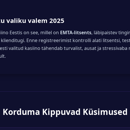
u valiku valem 2025
ino Eestis on see, millel on
EMTA-litsents
, läbipaistev tingi
ienditugi. Enne registreerimist kontrolli alati litsentsi, te
esti valitud kasiino tähendab turvalist, ausat ja stressiv
lt.
Korduma Kippuvad Küsimused