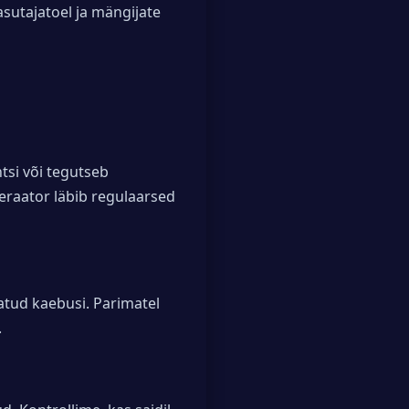
asutajatoel ja mängijate
ntsi või tegutseb
peraator läbib regulaarsed
tatud kaebusi. Parimatel
.