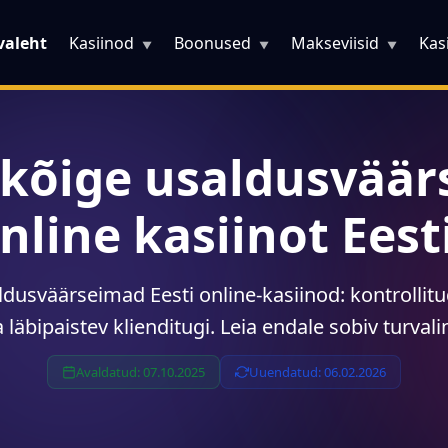
valeht
Kasiinod
Boonused
Makseviisid
Kas
▼
▼
▼
 kõige usaldusvää
nline kasiinot Eest
dusväärseimad Eesti online-kasiinod: kontrollitud
 läbipaistev klienditugi. Leia endale sobiv turva
Avaldatud: 07.10.2025
Uuendatud: 06.02.2026