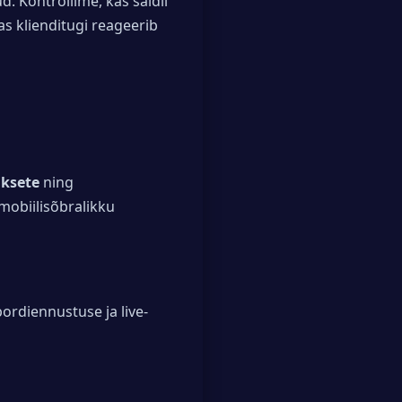
d. Kontrollime, kas saidil
kas klienditugi reageerib
aksete
ning
mobiilisõbralikku
ordiennustuse ja live-