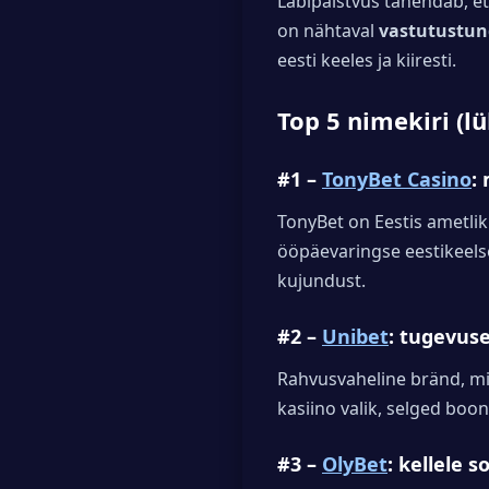
Läbipaistvus tähendab, et
on nähtaval
vastutustun
eesti keeles ja kiiresti.
Top 5 nimekiri (l
#1 –
TonyBet Casino
:
TonyBet on Eestis ametlik
ööpäevaringse eestikeelse
kujundust.
#2 –
Unibet
: tugevus
Rahvusvaheline bränd, mi
kasiino valik, selged boon
#3 –
OlyBet
: kellele s