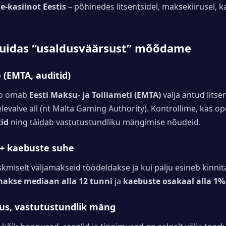
-kasiinot Eestis
– põhinedes litsentsidel, maksekiirusel, k
kuidas “usaldusväärsust” mõõdame
e (EMTA, auditid)
ino omab
Eesti Maksu- ja Tolliameti (EMTA)
välja antud litse
evalve all (nt Malta Gaming Authority). Kontrollime, kas o
tid
ning täidab vastutustundliku mängimise nõudeid.
+ kaebuste suhe
eskmiselt väljamakseid töödeldakse ja kui palju esineb kinni
makse mediaan alla 12 tunni
ja
kaebuste osakaal alla 1%
vus, vastutustundlik mäng