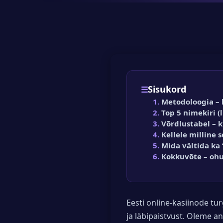
Sisukord
Metodoloogia –
Top 5 nimekiri (
Võrdlustabel – k
Kellele milline 
Mida vältida ka
Kokkuvõte – ohu
Eesti online-kasiinode tu
ja läbipaistvust. Oleme 