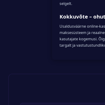
selgelt.
Kokkuvõte – ohut
Usaldusväärne online-kasi
maksesüsteem ja reaalne kl
kasutajate kogemusi. Õig
targalt ja vastutustundliku