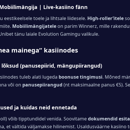
 Mobiilimängija | Live-kasiino fänn
eestikeelsele toele ja lihtsale liidesele.
High-roller’itele
so
miite.
Mobiilimängijatele
on parim Winnerz, mille rakendus
nibet tänu laiale Evolution Gamingu valikule.
“hea mainega” kasiinodes
e lõksud (panusepiirid, mängupiirangud)
siinodes tuleb alati lugeda
boonuse tingimusi
. Mõned män
nna või on
panusepiirangud
(nt maksimaalne panus €5). Sel
tused ja kuidas neid ennetada
oll) võib tipptundidel venida. Soovitame
dokumendid esita
et vältida väljamakse hilinemist. Usaldusväärne kasiino t