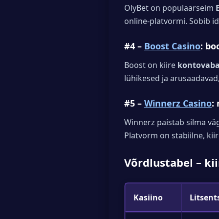
OlyBet on populaarseim
online-platvormi. Sobib id
#4 –
Boost Casino
: bo
Boost on kiire
kontovaba
lühikesed ja arusaadavad,
#5 –
Winnerz Casino
:
Winnerz paistab silma vä
Platvorm on stabiilne, kiir
Võrdlustabel – ki
Kasiino
Litsent