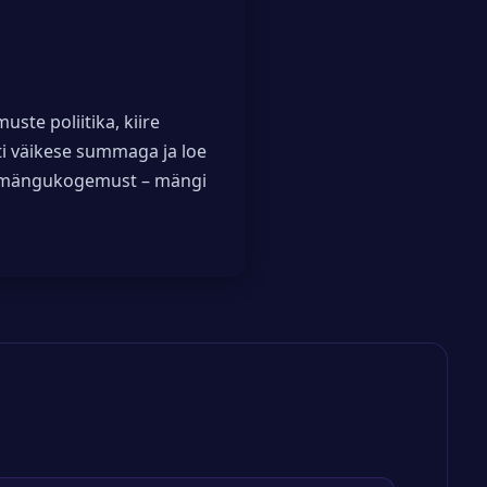
muste poliitika, kiire
sti väikese summaga ja loe
aba mängukogemust – mängi