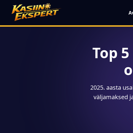
A
Top 5
o
2025. aasta usal
väljamaksed ja