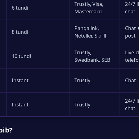
Trustly, Visa,
24/7 l
6 tundi
Mastercard
chat
Pangalink,
Chat +
8 tundi
Neteller, Skrill
post
Trustly,
Live-c
10 tundi
Swedbank, SEB
telef
Instant
Trustly
Chat
24/7 l
Instant
Trustly
chat
bib?