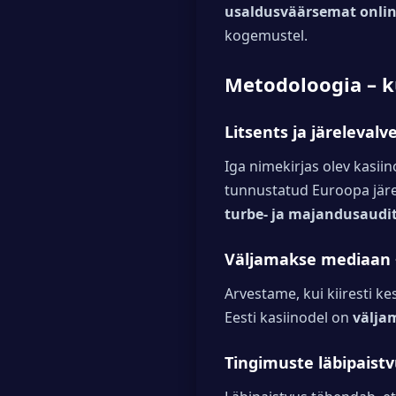
usaldusväärsemat online
kogemustel.
Metodoloogia – 
Litsents ja järelevalv
Iga nimekirjas olev kasi
tunnustatud Euroopa järel
turbe- ja majandusaudi
Väljamakse mediaan 
Arvestame, kui kiiresti k
Eesti kasiinodel on
välja
Tingimuste läbipaist