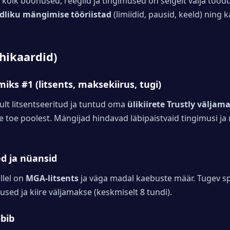
 kõik boonused, reeglid ja tingimused on selgelt välja toodu
dliku mängimise tööriistad
(limiidid, pausid, keeld) ning 
ühikaardid)
 miks #1 (litsents, maksekiirus, tugi)
ult litsentseeritud ja tuntud oma
ülikiirete Trustly väljam
 toe poolest. Mängijad hindavad läbipaistvaid tingimusi ja 
ed ja nüansid
llel on
MGA-litsents
ja väga madal kaebuste määr. Tugev sp
used ja kiire väljamakse (keskmiselt 8 tundi).
obib