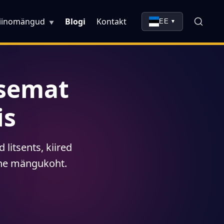
iinomängud
Blogi
Kontakt
EE
▼
▼
rsemat
is
 litsents, kiired
line mängukoht.