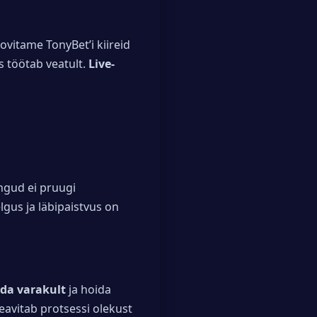
ovitame TonyBet’i kiireid
 töötab veatult.
Live-
gud ei pruugi
gus ja läbipaistvus on
da varakult
ja hoida
eavitab protsessi olekust