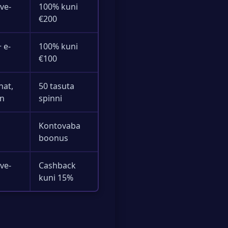
ive-
100% kuni
€200
 e-
100% kuni
€100
hat,
50 tasuta
on
spinni
Kontovaba
boonus
ive-
Cashback
kuni 15%