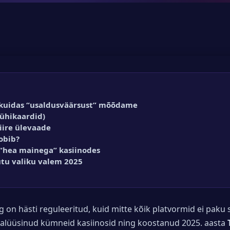
 kuidas “usaldusväärsust” mõõdame
lühikaardid)
iire ülevaade
sobib?
 “hea mainega” kasiinodes
tu valiku valem 2025
rg on hästi reguleeritud, kuid mitte kõik platvormid ei paku
analüüsinud kümneid kasiinosid ning koostanud 2025. aasta