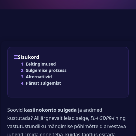
Sisukord
Eeltingimused
Sulgemise protsess
Alternatiivid
Pärast sulgemist
Soovid
kasiinokonto sulgeda
ja andmed
kustutada? Alljärgnevalt leiad selge,
EL-i GDPR-i
ning
vastutustundliku mängimise põhimõtteid arvestava
juhendi: mida enne teha, kuidas taotlus esitada,