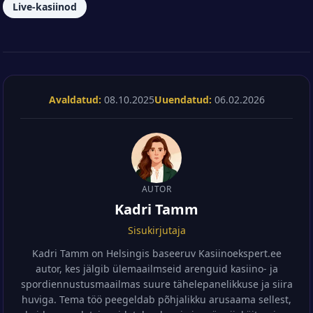
Live-kasiinod
Avaldatud:
08.10.2025
Uuendatud:
06.02.2026
AUTOR
Kadri Tamm
Sisukirjutaja
Kadri Tamm on Helsingis baseeruv Kasiinoekspert.ee
autor, kes jälgib ülemaailmseid arenguid kasiino- ja
spordiennustusmaailmas suure tähelepanelikkuse ja siira
huviga. Tema töö peegeldab põhjalikku arusaama sellest,