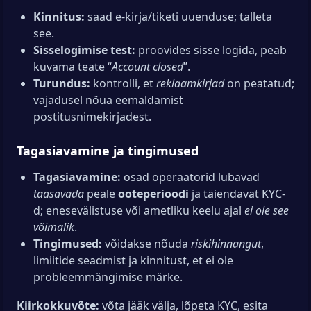
Kinnitus:
saad e-kirja/tiketi uuenduse; talleta
see.
Sisselogimise test:
proovides sisse logida, peab
kuvama teate “
Account closed
”.
Turundus:
kontrolli, et
reklaamkirjad
on peatatud;
vajadusel nõua eemaldamist
postitusnimekirjadest.
Tagasiavamine ja tingimused
Tagasiavamine:
osad operaatorid lubavad
taasavada
peale
ooteperioodi
ja täiendavat KYC-
d; enesevälistuse või ametliku keelu ajal
ei ole see
võimalik
.
Tingimused:
võidakse nõuda
riskihinnangut
,
limiitide seadmist ja kinnitust, et ei ole
probleemmängimise märke.
Kiirkokkuvõte:
võta jääk välja, lõpeta KYC, esita