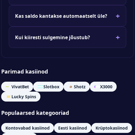
Kas saldo kantakse automaatselt üle?
Kui kiiresti sulgemine jõustub?
Parimad kasiinod
VivatBet
Slotbox
Shotz
X3000
Lucky Spins
Populaarsed kategooriad
Kontovabad kasiinod
Eesti kasiinod
Krüptokasiinod