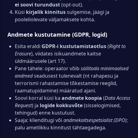
ei soovi turundust
(opt-out).
Küsi
kirjalik kinnitus
sulgemise, jäägi ja
pooleliolevate väljamaksete kohta.
Andmete kustutamine (GDPR, logid)
Esita eraldi
GDPR-i kustutamistaotlus
(
Right to
Erasure
), viidates isikuandmete kaitse
üldmäärusele (art 17).
Pane tähele: operaator võib
säilitada minimaalsed
andmed
seadusest tulenevalt (nt rahapesu ja
terrorismi rahastamise tõkestamise reeglid,
raamatupidamine) määratud ajani.
Soovi korral küsi ka
andmete koopia
(
Data Access
Request
) ja
logide kokkuvõte
(sisselogimised,
tehingud) enne kustutust.
Saaja: klienditugi või
andmekaitsespetsialist (DPO)
;
palu ametlikku kinnitust tähtaegadega.