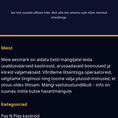
See leht sisaldab affiliate linke. Meil võib olla rahaline suhe mõne mainitud
ettevõttega.
Meist
Meie eesmärk on aidata Eesti mängijatel leida
usaldusväärseid kasiinosid, arusaadavaid boonuseid ja
kiireid väljamakseid. Võrdleme litsentsiga operaatoreid,
selgitame tingimusi ning toome välja plussid-miinused, et
otsus oleks lihtsam. Mängi vastutustundlikult – info on
suunav, mitte kutse hasartmängule
Kategooriad
Pay N Play kasiinod