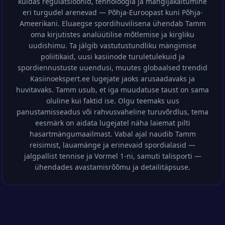
kuidas regulatsioonid, tehnoloogia ja mängijakäitumine
eri turgudel arenevad — Põhja-Euroopast kuni Põhja-
Ameerikani. Eluaegse spordihuvilisena ühendab Tamm
oma kirjutistes analüütilise mõtlemise ja kirgliku
uudishimu. Ta jälgib vastutustundliku mängimise
poliitikaid, uusi kasiinode turuletulekuid ja
spordiennustuste uuendusi, muutes globaalsed trendid
Kasiinoekspert.ee lugejate jaoks arusaadavaks ja
huvitavaks. Tamm usub, et iga muudatuse taust on sama
oluline kui faktid ise. Olgu teemaks uus
panustamisseadus või rahvusvaheline turuvõrdlus, tema
eesmärk on aidata lugejatel näha laiemat pilti
hasartmängumaailmast. Vabal ajal naudib Tamm
reisimist, lauamänge ja erinevaid spordialasid —
jalgpallist tennise ja Vormel 1-ni, samuti talisporti —
ühendades avastamisrõõmu ja detailitäpsuse.