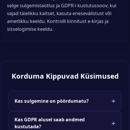
selge sulgemistaotlus ja GDPR-i kustutussoov; kui
vajad täielikku kaitset, kasuta enesevälistust või
ametlikku keeldu. Kontrolli kinnitust e-kirjas ja
sisselogimise keeldu.
Korduma Kippuvad Küsimused
Kas sulgemine on pöördumatu?
Kas GDPR alusel saab andmed
kustutada?