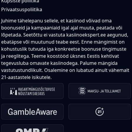
Küpsiste poliitika
Privaatsuspoliitika
Juhime tähelepanu sellele, et kasiinod võivad oma
boonuseid ja kampaaniaid igal ajal muuta, peatada või
lõpetada. Seetõttu ei vastuta kasiinoekspert.ee aegunud,
ebatäpse või muutunud teabe eest. Enne mängimist on
kohustuslik tutvuda iga konkreetse boonuse tingimuste
ja reeglitega. Teeme koostööd üksnes Eestis kehtivat
tegevusluba omavate kasiinodega. Palume mängida
vastutustundlikult. Osalemine on lubatud ainult vähemalt
21-aastastele isikutele.