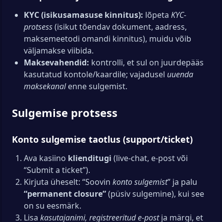
KYC (isikusamasuse kinnitus):
lõpeta
KYC-
protsess
(isikut tõendav dokument, aadress,
maksemeetodi omandi kinnitus), muidu võib
väljamakse viibida.
Maksevahendid:
kontrolli, et sul on juurdepääs
kasutatud kontole/kaardile; vajadusel
uuenda
maksekanal
enne sulgemist.
Sulgemise protsess
Konto sulgemise taotlus (support/ticket)
Ava kasiino
klienditugi
(live-chat, e-post või
“Submit a ticket”).
Kirjuta üheselt: “Soovin
konto sulgemist
” ja palu
“permanent closure”
(püsiv sulgemine), kui see
on su eesmärk.
Lisa
kasutajanimi, registreeritud e-post
ja märgi, et