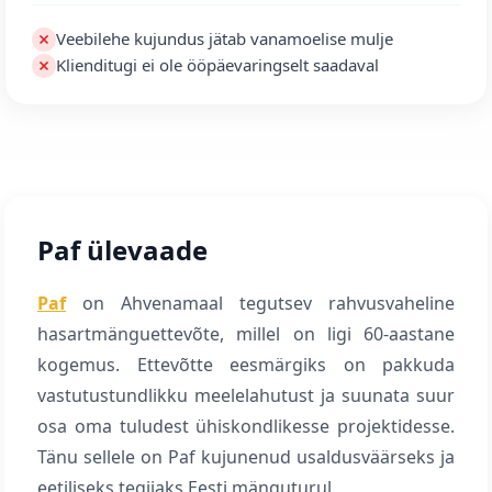
Veebilehe kujundus jätab vanamoelise mulje
Klienditugi ei ole ööpäevaringselt saadaval
Paf ülevaade
Paf
on Ahvenamaal tegutsev rahvusvaheline
hasartmänguettevõte, millel on ligi 60-aastane
kogemus. Ettevõtte eesmärgiks on pakkuda
vastutustundlikku meelelahutust ja suunata suur
osa oma tuludest ühiskondlikesse projektidesse.
Tänu sellele on Paf kujunenud usaldusväärseks ja
eetiliseks tegijaks Eesti mänguturul.