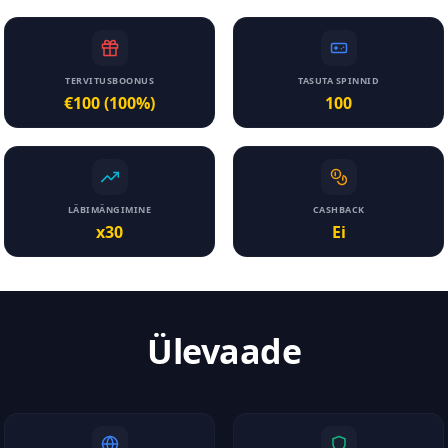
TERVITUSBOONUS
TASUTA SPINNID
€100 (100%)
100
LÄBIMÄNGIMINE
CASHBACK
x30
Ei
Ülevaade