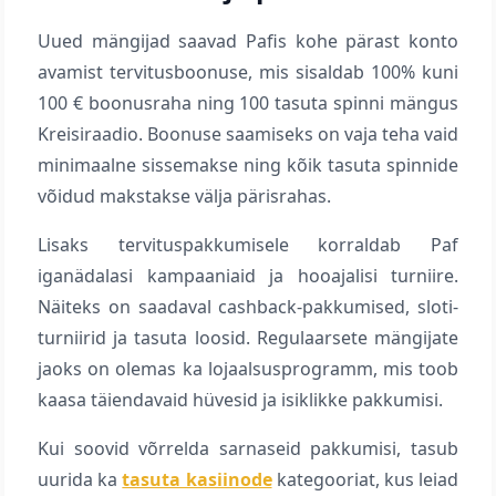
Uued mängijad saavad Pafis kohe pärast konto
avamist tervitusboonuse, mis sisaldab 100% kuni
100 € boonusraha ning 100 tasuta spinni mängus
Kreisiraadio. Boonuse saamiseks on vaja teha vaid
minimaalne sissemakse ning kõik tasuta spinnide
võidud makstakse välja pärisrahas.
Lisaks tervituspakkumisele korraldab Paf
iganädalasi kampaaniaid ja hooajalisi turniire.
Näiteks on saadaval cashback-pakkumised, sloti-
turniirid ja tasuta loosid. Regulaarsete mängijate
jaoks on olemas ka lojaalsusprogramm, mis toob
kaasa täiendavaid hüvesid ja isiklikke pakkumisi.
Kui soovid võrrelda sarnaseid pakkumisi, tasub
uurida ka
tasuta kasiinode
kategooriat, kus leiad