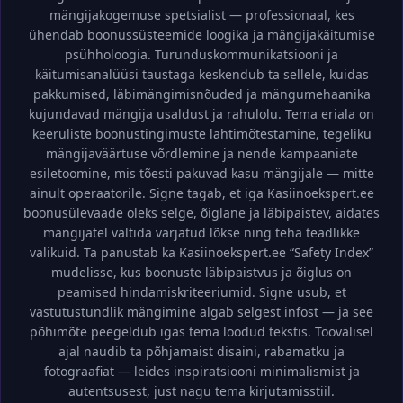
mängijakogemuse spetsialist — professionaal, kes
ühendab boonussüsteemide loogika ja mängijakäitumise
psühholoogia. Turunduskommunikatsiooni ja
käitumisanalüüsi taustaga keskendub ta sellele, kuidas
pakkumised, läbimängimisnõuded ja mängumehaanika
kujundavad mängija usaldust ja rahulolu. Tema eriala on
keeruliste boonustingimuste lahtimõtestamine, tegeliku
mängijaväärtuse võrdlemine ja nende kampaaniate
esiletoomine, mis tõesti pakuvad kasu mängijale — mitte
ainult operaatorile. Signe tagab, et iga Kasiinoekspert.ee
boonusülevaade oleks selge, õiglane ja läbipaistev, aidates
mängijatel vältida varjatud lõkse ning teha teadlikke
valikuid. Ta panustab ka Kasiinoekspert.ee “Safety Index”
mudelisse, kus boonuste läbipaistvus ja õiglus on
peamised hindamiskriteeriumid. Signe usub, et
vastutustundlik mängimine algab selgest infost — ja see
põhimõte peegeldub igas tema loodud tekstis. Töövälisel
ajal naudib ta põhjamaist disaini, rabamatku ja
fotograafiat — leides inspiratsiooni minimalismist ja
autentsusest, just nagu tema kirjutamisstiil.