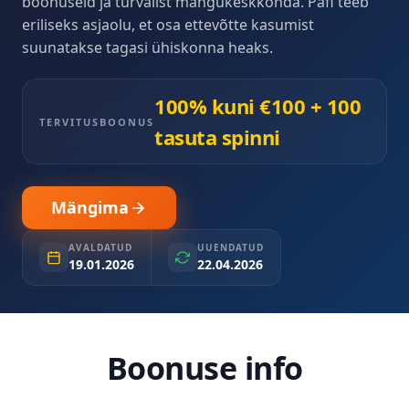
boonuseid ja turvalist mängukeskkonda. Pafi teeb
eriliseks asjaolu, et osa ettevõtte kasumist
suunatakse tagasi ühiskonna heaks.
100% kuni €100 + 100
TERVITUSBOONUS
tasuta spinni
Mängima
AVALDATUD
UUENDATUD
19.01.2026
22.04.2026
Boonuse info