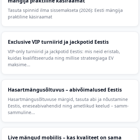
mängija praktiline käsiraamat
Tasuta spinnid ilma sissemakseta (2026): Eesti mängija
praktiline käsiraamat
Exclusive VIP turniirid ja jackpotid Eestis
VIP-only turniirid ja jackpotid Eestis: mis neid eristab,
kuidas kvalifitseeruda ning millise strateegiaga EV
maksime...
Hasartmängusõltuvus – abivõimalused Eestis
Hasartmängusõltuvuse märgid, tasuta abi ja nõustamine
Eestis, eneseabivahendid ning ametlikud keelud – samm-
sammuline...
Live mängud mobiilis – kas kvaliteet on sama