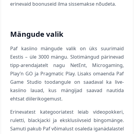
erinevaid boonuseid ilma sissemakse nõudeta.
Mängude valik
Paf kasiino mängude valik on üks suurimaid
Eestis – üle 3000 mängu. Slotimängud pärinevad
tipp-arendajatelt nagu NetEnt, Microgaming,
Play’n GO ja Pragmatic Play. Lisaks omaenda Paf
Game Studio toodangule on saadaval ka live-
kasiino lauad, kus mängijad saavad nautida
ehtsat diilerikogemust.
Erinevatest kategooriatest leiab videopokkeri,
ruletti, blackjacki ja eksklusiivseid bingomänge.
Samuti pakub Paf võimalust osaleda iganädalastel