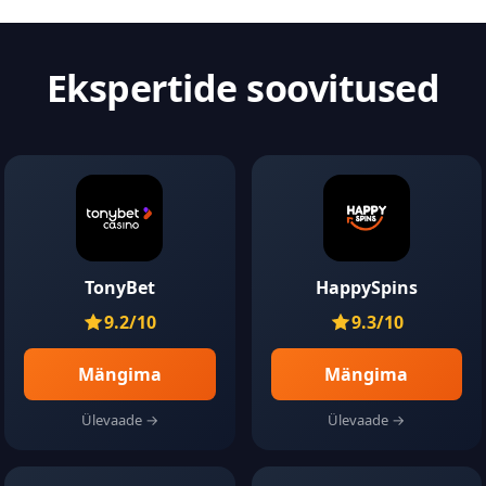
Ekspertide soovitused
TonyBet
HappySpins
9.2/10
9.3/10
Mängima
Mängima
Ülevaade →
Ülevaade →