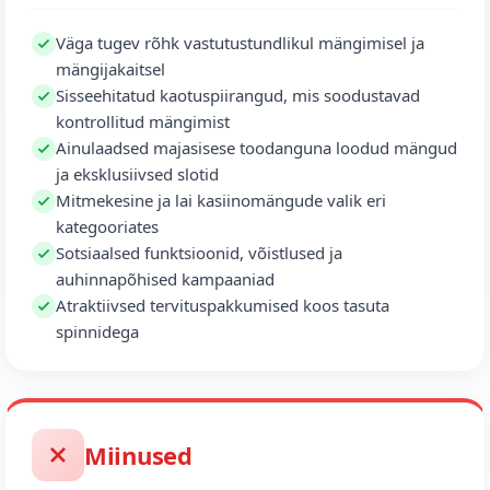
Väga tugev rõhk vastutustundlikul mängimisel ja
mängijakaitsel
Sisseehitatud kaotuspiirangud, mis soodustavad
kontrollitud mängimist
Ainulaadsed majasisese toodanguna loodud mängud
ja eksklusiivsed slotid
Mitmekesine ja lai kasiinomängude valik eri
kategooriates
Sotsiaalsed funktsioonid, võistlused ja
auhinnapõhised kampaaniad
Atraktiivsed tervituspakkumised koos tasuta
spinnidega
Miinused