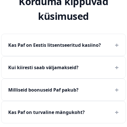
Korduma kippuvad
küsimused
Kas Paf on Eestis litsentseeritud kasiino?
Kui kiiresti saab väljamakseid?
Milliseid boonuseid Paf pakub?
Kas Paf on turvaline mängukoht?