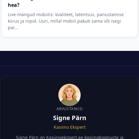
hea?
Live-mängud mobiilis: kvaliteet, latentsus, panustamise
kiirus ja nipid. Uuri, millal mobiil pakub sama või isegi
par...
ARVUSTANUD
Signe Pärn
Kasiino Ekspert
Signe Pärn on Kasiinoekspert.ee kasiinoboonuste ja