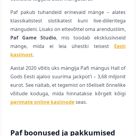
Paf pakub tuhandeid erinevaid mänge – alates
klassikalistest slotikatest kuni live-diileritega
mängudeni. Lisaks on ettevõttel oma arendustiim,
Paf Game Studio
, mis toodab eksklusiivseid
mänge, mida ei leia ühestki teisest
Eesti
kasiinost
.
Aastal 2020 võitis üks mängija Pafi mängus Hall of
Gods Eesti ajaloo suurima jackpot’i – 3,68 miljonit
eurot. See näitab, et tegemist on tõeliselt õnnelike
võitude koduga, mida hinnatakse kõrgelt kõigi
parimate online kasiinode
seas.
Paf boonused ja pakkumised