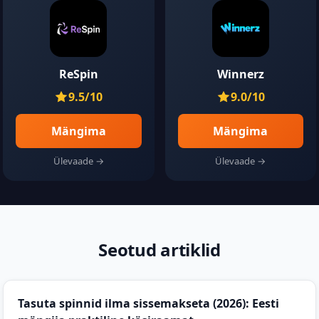
ReSpin
Winnerz
9.5/10
9.0/10
Mängima
Mängima
Ülevaade →
Ülevaade →
Seotud artiklid
Tasuta spinnid ilma sissemakseta (2026): Eesti