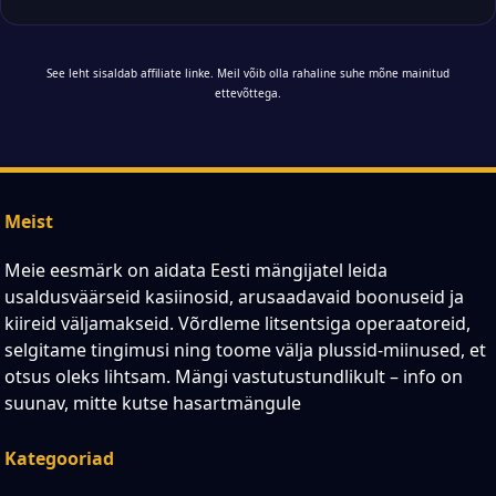
See leht sisaldab affiliate linke. Meil võib olla rahaline suhe mõne mainitud
ettevõttega.
Meist
Meie eesmärk on aidata Eesti mängijatel leida
usaldusväärseid kasiinosid, arusaadavaid boonuseid ja
kiireid väljamakseid. Võrdleme litsentsiga operaatoreid,
selgitame tingimusi ning toome välja plussid-miinused, et
otsus oleks lihtsam. Mängi vastutustundlikult – info on
suunav, mitte kutse hasartmängule
Kategooriad