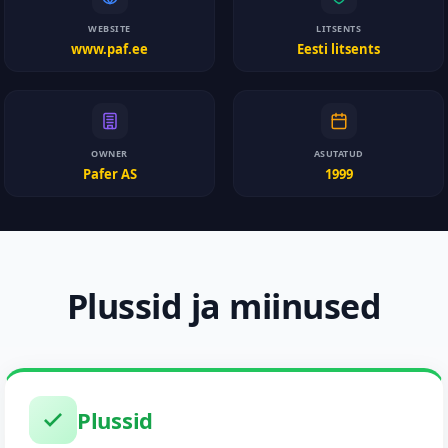
WEBSITE
LITSENTS
www.paf.ee
Eesti litsents
OWNER
ASUTATUD
Pafer AS
1999
Plussid ja miinused
Plussid