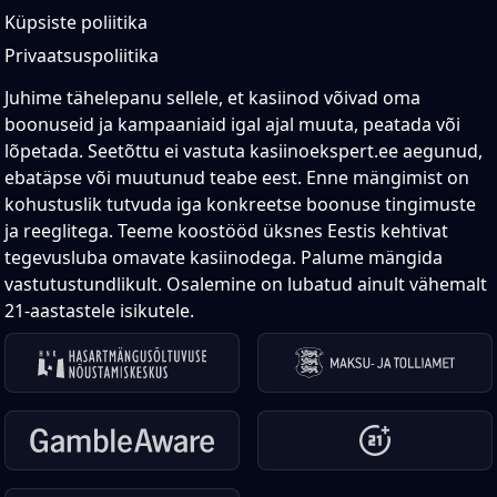
Küpsiste poliitika
Privaatsuspoliitika
Juhime tähelepanu sellele, et kasiinod võivad oma
boonuseid ja kampaaniaid igal ajal muuta, peatada või
lõpetada. Seetõttu ei vastuta kasiinoekspert.ee aegunud,
ebatäpse või muutunud teabe eest. Enne mängimist on
kohustuslik tutvuda iga konkreetse boonuse tingimuste
ja reeglitega. Teeme koostööd üksnes Eestis kehtivat
tegevusluba omavate kasiinodega. Palume mängida
vastutustundlikult. Osalemine on lubatud ainult vähemalt
21-aastastele isikutele.