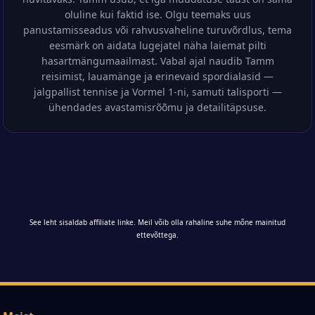
oluline kui faktid ise. Olgu teemaks uus
panustamisseadus või rahvusvaheline turuvõrdlus, tema
eesmärk on aidata lugejatel näha laiemat pilti
hasartmängumaailmast. Vabal ajal naudib Tamm
reisimist, lauamänge ja erinevaid spordialasid —
jalgpallist tennise ja Vormel 1-ni, samuti talisporti —
ühendades avastamisrõõmu ja detailitäpsuse.
See leht sisaldab affiliate linke. Meil võib olla rahaline suhe mõne mainitud
ettevõttega.