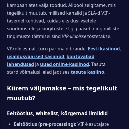
kampaaniates välja toodud. Allpool selgitame, mis
tegelikult muutub, millised kanalid ja SLA-d VIP-
tasemel kehtivad, kuidas eksklusiivsetele
sündmustele ja kingitustele ligi pääseb ning milliste
tingimuste täitmisel sind
VIP-klubisse
tõstetakse.
Võrdle esmalt turu parimaid brände:
Eesti kasiinod
,
usaldusväärsed kasiinod
,
kontovabad
lahendused
ja
uued online-kasiinod
. Tasuta
stardivõimalusi leiad jaotises
tasuta kasiino
.
Kiirem väljamakse – mis tegelikult
muutub?
Eeltöötlus, whitelist, kõrgemad limiidid
Eeltöötlus (pre-processing):
VIP-kasutajate