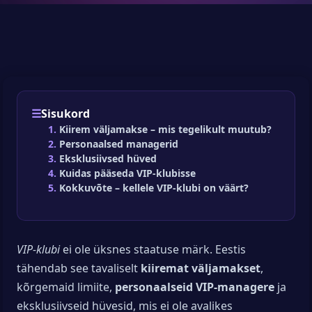
Sisukord
Kiirem väljamakse – mis tegelikult muutub?
Personaalsed managerid
Eksklusiivsed hüved
Kuidas pääseda VIP-klubisse
Kokkuvõte – kellele VIP-klubi on väärt?
VIP-klubi
ei ole üksnes staatuse märk. Eestis
tähendab see tavaliselt
kiiremat väljamakset
,
kõrgemaid limiite,
personaalseid VIP-managere
ja
eksklusiivseid hüvesid, mis ei ole avalikes