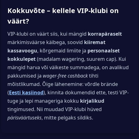
Kokkuvõte – kellele VIP-klubi on
väärt?
VIP-klubi on väärt siis, kui mängid
korrapäraselt
märkimisväärse käibega, soovid
kiiremat
kassavoogu
, kõrgemaid limiite ja
personaalset
kokkulepet
(madalam wagering, suurem cap). Kui
mängid harva või väikeste summadega, on avalikud
pakkumised ja
wager-free cashback
tihti
mõistlikumad. Õige lähenemine: võrdle brände
(
Eesti kasiinod
), kinnita dokumendid ette, testi VIP-
tuge ja lepi manageriga kokku
kirjalikud
tingimused. Nii muudad VIP-klubi hüved
pärisväärtuseks
, mitte pelgaks sildiks.