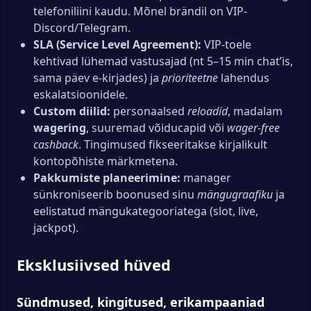
telefoniliini kaudu. Mõnel brändil on VIP-
Discord/Telegram.
SLA (Service Level Agreement):
VIP-toele
kehtivad lühemad vastusajad (nt 5–15 min chat’is,
sama päev e-kirjades) ja
prioriteetne
lahendus
eskalatsioonidele.
Custom diilid:
personaalsed
reloadid
, madalam
wagering
, suuremad võiducapid või
wager-free
cashback
. Tingimused fikseeritakse kirjalikult
kontopõhiste märkmetena.
Pakkumiste planeerimine:
manager
sünkroniseerib boonused sinu
mängugraafiku
ja
eelistatud mängukategooriatega (slot, live,
jackpot).
Eksklusiivsed hüved
Sündmused, kingitused, erikampaaniad