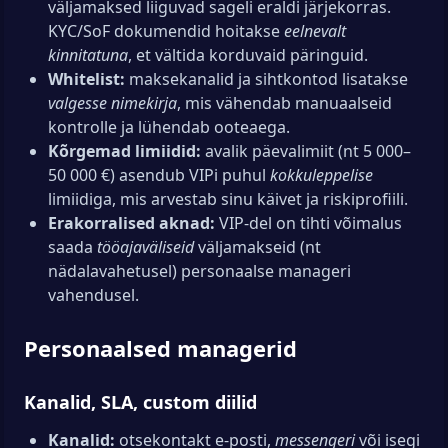
väljamaksed liiguvad sageli eraldi järjekorras.
KYC/SoF dokumendid hoitakse
eelnevalt
kinnitatuna
, et vältida korduvaid päringuid.
Whitelist:
maksekanalid ja sihtkontod lisatakse
valgesse nimekirja
, mis vähendab manuaalseid
kontrolle ja lühendab ooteaega.
Kõrgemad limiidid:
avalik päevalimiit (nt 5 000–
50 000 €) asendub VIPi puhul
kokkuleppelise
limiidiga, mis arvestab sinu käivet ja riskiprofiili.
Erakorralised aknad:
VIP-del on tihti võimalus
saada
tööajaväliseid
väljamakseid (nt
nädalavahetusel) personaalse manageri
vahendusel.
Personaalsed managerid
Kanalid, SLA, custom diilid
Kanalid:
otsekontakt e-posti,
messengeri
või isegi