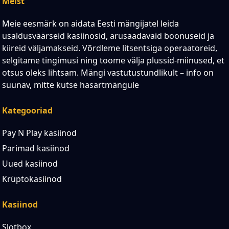
Meist
Meie eesmärk on aidata Eesti mängijatel leida
usaldusväärseid kasiinosid, arusaadavaid boonuseid ja
kiireid väljamakseid. Võrdleme litsentsiga operaatoreid,
selgitame tingimusi ning toome välja plussid-miinused, et
otsus oleks lihtsam. Mängi vastutustundlikult – info on
suunav, mitte kutse hasartmängule
Kategooriad
Pay N Play kasiinod
Parimad kasiinod
Uued kasiinod
Krüptokasiinod
Kasiinod
Slotbox