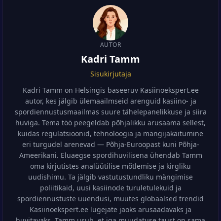
AUTOR
Kadri Tamm
Sisukirjutaja
Kadri Tamm on Helsingis baseeruv Kasiinoekspert.ee
autor, kes jälgib ülemaailmseid arenguid kasiino- ja
spordiennustusmaailmas suure tähelepanelikkuse ja siira
huviga. Tema töö peegeldab põhjalikku arusaama sellest,
kuidas regulatsioonid, tehnoloogia ja mängijakäitumine
eri turgudel arenevad — Põhja-Euroopast kuni Põhja-
Ameerikani. Eluaegse spordihuvilisena ühendab Tamm
oma kirjutistes analüütilise mõtlemise ja kirgliku
uudishimu. Ta jälgib vastutustundliku mängimise
poliitikaid, uusi kasiinode turuletulekuid ja
spordiennustuste uuendusi, muutes globaalsed trendid
Kasiinoekspert.ee lugejate jaoks arusaadavaks ja
huvitavaks. Tamm usub, et iga muudatuse taust on sama