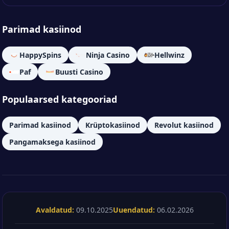
Parimad kasiinod
HappySpins
Ninja Casino
Hellwinz
Paf
Buusti Casino
Populaarsed kategooriad
Parimad kasiinod
Krüptokasiinod
Revolut kasiinod
Pangamaksega kasiinod
Avaldatud:
09.10.2025
Uuendatud:
06.02.2026