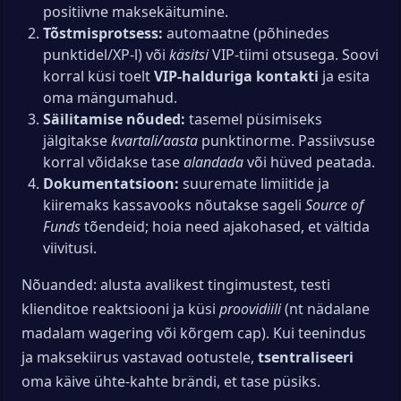
positiivne maksekäitumine.
Tõstmisprotsess:
automaatne (põhinedes
punktidel/XP-l) või
käsitsi
VIP-tiimi otsusega. Soovi
korral küsi toelt
VIP-halduriga kontakti
ja esita
oma mängumahud.
Säilitamise nõuded:
tasemel püsimiseks
jälgitakse
kvartali/aasta
punktinorme. Passiivsuse
korral võidakse tase
alandada
või hüved peatada.
Dokumentatsioon:
suuremate limiitide ja
kiiremaks kassa­vooks nõutakse sageli
Source of
Funds
tõendeid; hoia need ajakohased, et vältida
viivitusi.
Nõuanded: alusta avalikest tingimustest, testi
klienditoe reaktsiooni ja küsi
proovidiili
(nt nädalane
madalam wagering või kõrgem cap). Kui teenindus
ja maksekiirus vastavad ootustele,
tsentraliseeri
oma käive ühte-kahte brändi, et tase püsiks.