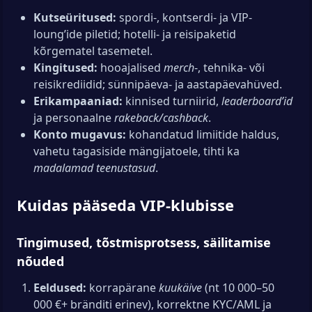
Kutseüritused:
spordi-, kontserdi- ja VIP-
loung’ide piletid; hotelli- ja reisipaketid
kõrgematel tasemetel.
Kingitused:
hooajalised
merch
-, tehnika- või
reisikrediidid; sünnipäeva- ja aastapäevahüved.
Erikampaaniad:
kinnised turniirid,
leaderboard’id
ja personaalne
rakeback/cashback
.
Konto mugavus:
kohandatud limiitide haldus,
vahetu tagasiside mängijatoele, tihti ka
madalamad teenustasud
.
Kuidas pääseda VIP-klubisse
Tingimused, tõstmisprotsess, säilitamise
nõuded
Eeldused:
korrapärane
kuukäive
(nt 10 000–50
000 €+ bränditi erinev), korrektne KYC/AML ja