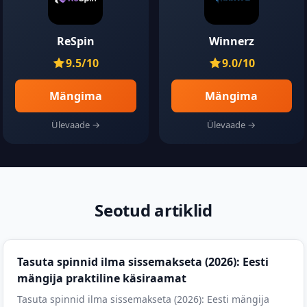
ReSpin
Winnerz
9.5/10
9.0/10
Mängima
Mängima
Ülevaade →
Ülevaade →
Seotud artiklid
Tasuta spinnid ilma sissemakseta (2026): Eesti
mängija praktiline käsiraamat
Tasuta spinnid ilma sissemakseta (2026): Eesti mängija