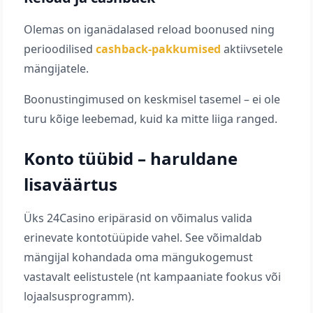
Olemas on iganädalased reload boonused ning
perioodilised
cashback-pakkumised
aktiivsetele
mängijatele.
Boonustingimused on keskmisel tasemel – ei ole
turu kõige leebemad, kuid ka mitte liiga ranged.
Konto tüübid – haruldane
lisaväärtus
Üks 24Casino eripärasid on võimalus valida
erinevate kontotüüpide vahel. See võimaldab
mängijal kohandada oma mängukogemust
vastavalt eelistustele (nt kampaaniate fookus või
lojaalsusprogramm).