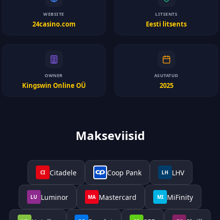
WEBSITE
LITSENTS
24casino.com
Eesti litsents
OWNER
ASUTATUD
Kingswin Online OÜ
2025
Makseviisid
Citadele
Coop Pank
LHV
CI
LH
Luminor
Mastercard
MiFinity
LU
MA
MI