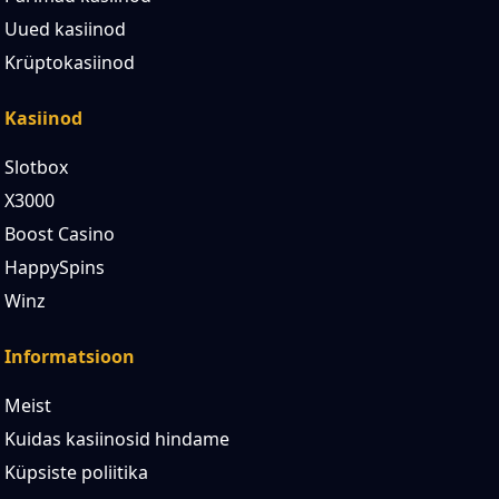
Uued kasiinod
Krüptokasiinod
Kasiinod
Slotbox
X3000
Boost Casino
HappySpins
Winz
Informatsioon
Meist
Kuidas kasiinosid hindame
Küpsiste poliitika