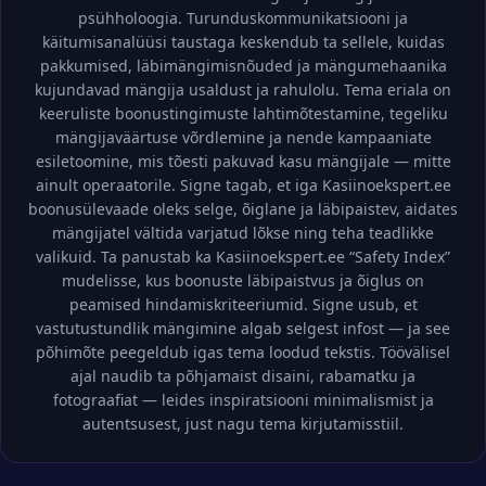
psühholoogia. Turunduskommunikatsiooni ja
käitumisanalüüsi taustaga keskendub ta sellele, kuidas
pakkumised, läbimängimisnõuded ja mängumehaanika
kujundavad mängija usaldust ja rahulolu. Tema eriala on
keeruliste boonustingimuste lahtimõtestamine, tegeliku
mängijaväärtuse võrdlemine ja nende kampaaniate
esiletoomine, mis tõesti pakuvad kasu mängijale — mitte
ainult operaatorile. Signe tagab, et iga Kasiinoekspert.ee
boonusülevaade oleks selge, õiglane ja läbipaistev, aidates
mängijatel vältida varjatud lõkse ning teha teadlikke
valikuid. Ta panustab ka Kasiinoekspert.ee “Safety Index”
mudelisse, kus boonuste läbipaistvus ja õiglus on
peamised hindamiskriteeriumid. Signe usub, et
vastutustundlik mängimine algab selgest infost — ja see
põhimõte peegeldub igas tema loodud tekstis. Töövälisel
ajal naudib ta põhjamaist disaini, rabamatku ja
fotograafiat — leides inspiratsiooni minimalismist ja
autentsusest, just nagu tema kirjutamisstiil.