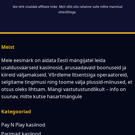
See leht sisaldab affiliate linke. Meil võib olla rahaline suhe mõne mainitud
ettevõttega.
Meist
Meie eesmärk on aidata Eesti mängijatel leida
usaldusväärseid kasiinosid, arusaadavaid boonuseid ja
kiireid väljamakseid. Võrdleme litsentsiga operaatoreid,
selgitame tingimusi ning toome välja plussid-miinused, et
otsus oleks lihtsam. Mängi vastutustundlikult – info on
suunav, mitte kutse hasartmängule
Kategooriad
Pay N Play kasiinod
Parimad kasiinod