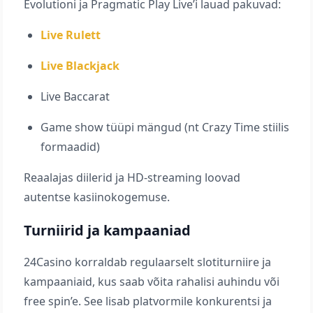
Evolutioni ja Pragmatic Play Live’i lauad pakuvad:
Live Rulett
Live Blackjack
Live Baccarat
Game show tüüpi mängud (nt Crazy Time stiilis
formaadid)
Reaalajas diilerid ja HD-streaming loovad
autentse kasiinokogemuse.
Turniirid ja kampaaniad
24Casino korraldab regulaarselt slotiturniire ja
kampaaniaid, kus saab võita rahalisi auhindu või
free spin’e. See lisab platvormile konkurentsi ja