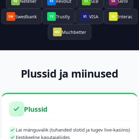
Neteller
Revolut
SEB
Skrill
NE
RE
SE
SK
Swedbank
Trustly
VISA
Interac
SW
TR
VI
IN
Muchbetter
MU
Plussid ja miinused
Plussid
Lai mänguvalik (tuhanded slotid ja tugev live-kasiino)
Eestikeelne kasutajaliides