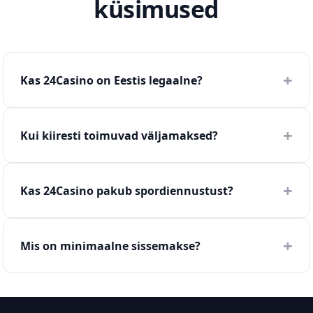
küsimused
Kas 24Casino on Eestis legaalne?
Kui kiiresti toimuvad väljamaksed?
Kas 24Casino pakub spordiennustust?
Mis on minimaalne sissemakse?