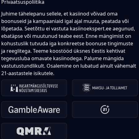
Privaatsuspoliitika
Juhime tähelepanu sellele, et kasiinod võivad oma
boonuseid ja kampaaniaid igal ajal muuta, peatada või
lõpetada. Seetõttu ei vastuta kasiinoekspert.ee aegunud,
ebatäpse või muutunud teabe eest. Enne mängimist on
kohustuslik tutvuda iga konkreetse boonuse tingimuste
ja reeglitega. Teeme koostööd üksnes Eestis kehtivat
tegevusluba omavate kasiinodega. Palume mängida
vastutustundlikult. Osalemine on lubatud ainult vähemalt
21-aastastele isikutele.